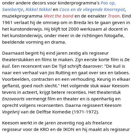
onder andere decors voor kinderprogramma's
Pas op,
Swiebertje
,
Rikkel Nikkel
en
Coco en de vliegende Knorrepot
,
muziekprogramma
Meet the band
en de eenakter
Traan
. Eind
1961 verlaat hij de omroep om in Breda les te gaan geven in
het kunstonderwijs. Hij blijft tot 2000 werkzaam al docent in
het kunstonderwijs, onder meer in de richtingen fotogafie,
beeldende vorming en drama.
Daarnaast begint hij eind jaren zestig als regisseur
theaterstukken en films te maken. Zijn eerste korte film is
De
kuil
. Een recencent van De Tijd schrijft daarover: "De kuil is
naar een verhaal van Jos Rutting en gaat over sex en taboes.
Voorbeelden, contracten en een verhouding. Keurig in elkaar
geflanst, goed noch slecht." Het volgende stuk waar Keesom
tevens in acteert, krijgt betere recenties. Het theaterstuk
Enzovoorts
vermengt film en theater en is openhartig en
oprecht volgens recensenten. Daarna regisseert Keesom
Vogelvrij
van de Delftse Komedie (1971-1972).
Keesom werkt in de jaren zeventig nog als freelance
regisseur voor de KRO en de IKON en hij maakt als regisseur