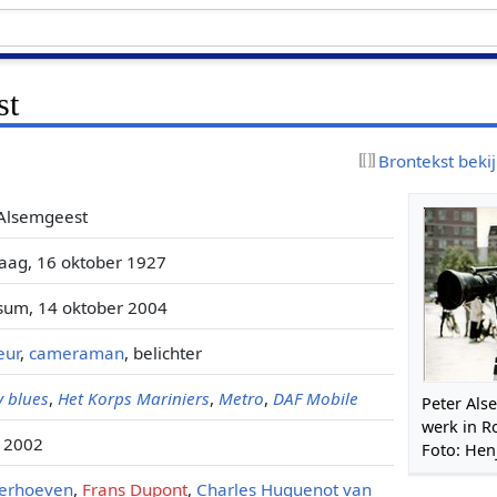
st
Brontekst beki
 Alsemgeest
aag, 16 oktober 1927
sum, 14 oktober 2004
eur
,
cameraman
, belichter
y blues
,
Het Korps Mariniers
,
Metro
,
DAF Mobile
Peter Als
werk in R
- 2002
Foto: Hen
Verhoeven
,
Frans Dupont
,
Charles Huguenot van