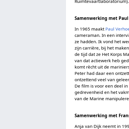
Ruimtevaartlaboratorium)
Samenwerking met Paul
In 1965 maakt
Paul Verho
cameraman. In een intervi
ze hadden. Ik vond het we
zijn carrière, bij het make
de tijd dat ze Het Korps M
van dat actiewerk heb geda
komt rècht uit de marinier
Peter had daar een ontzett
ontzettend veel van geleerd
De film is voor een deel 
gedrevenheid en het vakma
van de Marine manipuleren
Samenwerking met Fran
Anja van Dijk neemt in 19