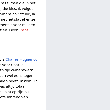
ras filmen die in het
 die klus, ik volgde
amera ook stelde, ik
et het statief en zei:
oment is voor mij een
 zien. Door
Frans
t is
Charles Huguenot
s voor Charlie
et vrije camerawerk
iden wel eens tegen
aken heeft. Ik kom uit
s altijd totaal
j plat op zijn buik
grote inbreng van