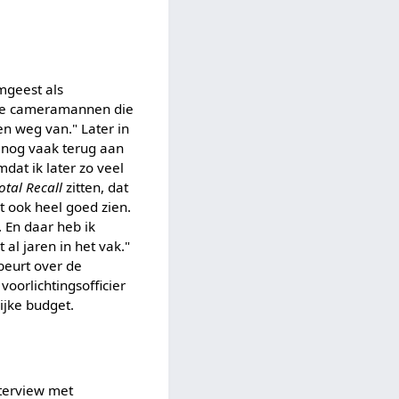
mgeest als
alle cameramannen die
n weg van." Later in
 nog vaak terug aan
dat ik later zo veel
otal Recall
zitten, dat
at ook heel goed zien.
. En daar heb ik
 al jaren in het vak."
beurt over de
oorlichtingsofficier
ijke budget.
terview met