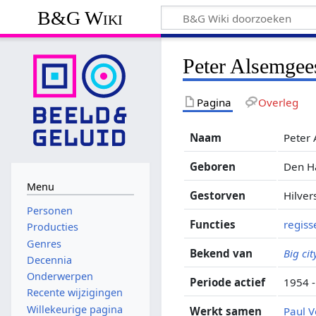
B&G Wiki
Peter Alsemgee
Pagina
Overleg
Naam
Peter
Geboren
Den H
Menu
Gestorven
Hilver
Personen
Functies
regiss
Producties
Genres
Bekend van
Big cit
Decennia
Onderwerpen
Periode actief
1954 
Recente wijzigingen
Willekeurige pagina
Werkt samen
Paul 