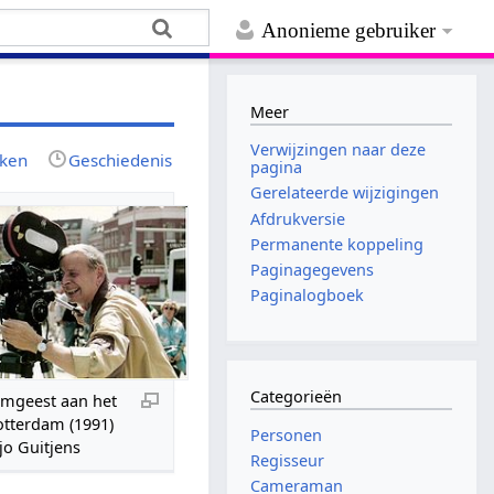
Anonieme gebruiker
Meer
Verwijzingen naar deze
jken
Geschiedenis
pagina
Gerelateerde wijzigingen
Afdrukversie
Permanente koppeling
Paginagegevens
Paginalogboek
Categorieën
emgeest aan het
otterdam (1991)
Personen
jo Guitjens
Regisseur
Cameraman