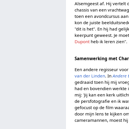
Alsemgeest af. Hij vertelt
chassis van een vrachtwag
toen een avondcursus aan 
kon de juiste beelduitsnede
"dit is het". En hij had g
keerpunt geweest. Je moet 
Dupont
heb ik leren zien".
Samenwerking met Charl
Een andere regisseur voor
van der Linden
. In
Andere t
gedraaid toen hij mij vroe
had en bovendien werkte i
mij: 'Jij kan een kerk uitl
de persfotografie en ik wa
gefocust op de film waaraa
door mijn lens te kijken o
cameramannen, moest hij p