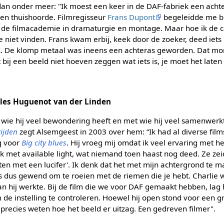
 dan onder meer: "Ik moest een keer in de DAF-fabriek een achte
en thuishoorde. Filmregisseur
Frans Dupont
begeleidde me bij
de filmacademie in dramaturgie en montage. Maar hoe ik de c
 niet vinden. Frans kwam erbij, keek door de zoeker, deed iets m
elijk. De klomp metaal was ineens een achteras geworden. Dat m
bij een beeld niet hoeven zeggen wat iets is, je moet het laten
es Huguenot van der Linden
 wie hij veel bewondering heeft en met wie hij veel samenwerk
ijden
zegt Alsemgeest in 2003 over hem: “Ik had al diverse film
g voor
Big city blues
. Hij vroeg mij omdat ik veel ervaring met h
k met available light, wat niemand toen haast nog deed. Ze ze
ichten met een lucifer'. Ik denk dat het met mijn achtergrond te m
s dus gewend om te roeien met de riemen die je hebt. Charlie wa
n hij werkte. Bij de film die we voor DAF gemaakt hebben, lag hi
m de instelling te controleren. Hoewel hij open stond voor een 
recies weten hoe het beeld er uitzag. Een gedreven filmer".