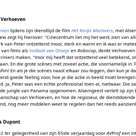
.
 Verhoeven
even
tijdens zijn diensttijd de film
Het Korps Mariniers
, met Alse
ew zegt hij hierover: "Cinecentrum liet mij het werk zien van 
rk van Peter ontzettend mooi, sterk en warm en ik was er metee
n van films als
Soldaat van Oranje
en
Robocop
, denkt Verhoeven
ariniers maken. "Voor mij heeft dat ontzettend veel betekend, om
an. En die grote scènes met zoveel actie, die voornamelijk in
T
sfim! En als je die scènes naast elkaar zou leggen, dan kun je d
end goede feeling voor, hoe je die actie in beeld moet brengen
. Ja, Peter was een echte professional toen al, nietwaar. Die zat
in de jungle van Panama opgenomen. Alsemgeest vertelt op zijn 
nschap van Verhoeven, en hoe de regisseur, de dienstdoende v
d, nog meer middelen weet te regelen dan het reeds aanzienl
s Dupont
92 ter gelegenheid van zijn 65ste verjaardag voor
AVProf
een in