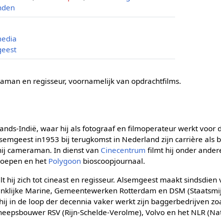
nden
media
geest
aman en regisseur, voornamelijk van opdrachtfilms.
lands-Indië, waar hij als fotograaf en filmoperateur werkt voor 
lsemgeest in1953 bij terugkomst in Nederland zijn carrière als b
 hij cameraman. In dienst van
Cinecentrum
filmt hij onder ander
roepen en het
Polygoon
bioscoopjournaal.
lt hij zich tot cineast en regisseur. Alsemgeest maakt sindsdien 
inklijke Marine, Gemeentewerken Rotterdam en DSM (Staatsmi
ij in de loop der decennia vaker werkt zijn baggerbedrijven zo
cheepsbouwer RSV (Rijn-Schelde-Verolme), Volvo en het NLR (Nat