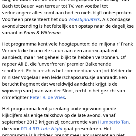
Bach tot Bauer, van terreur tot TV, van voetbal tot
verkiezingen: alles komt aan bod en niets blijft onbesproken.
Voorheen presenteert het duo
Woestijnruiters
. Als zondagse
avonduitzending is het feitelijk een opstap naar de dagelijkse
variant in
Pauw & Witteman
.
Het programma kent vele hoogtepunten: de 'miljonair' Frank
Verbeek die financiële steun aan een anorexiapatiënt
aanbiedt, maar het geheel blijkt te hebben verzonnen. Of
rapper Ali B. die 'unverfroren’ premier Balkenende
schoffeert. En hilarisch is het commentaar van Jort Kelder die
minister Vogelaar een leiderschapscursusje aanraadt. Een
berucht fragment dat wereldwijd aandacht krijgt is de
wijnworp van Joran van der Sloot, recht in het gezicht van
crimefighter
Peter R. de Vries
.
Het programma kent jarenlang buitengewoon goede
kijkcijfers als enige talkshow op de late avond. Vanaf
september 2013 krijgen zij concurrentie van
Humberto Tan
,
die voor
RTL4
RTL Late Night
gaat presenteren. Het
programma is luchtiger, brengt meer amusement en niet