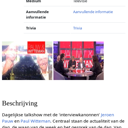
Medium
Televisie
Aanvullende
Aanvullende informatie
informatie
Trivia
Trivia
Beschrijving
Dagelijkse talkshow met de ‘interviewkanonnen’
Jeroen
Pauw
en
Paul Witteman
. Centraal staan de actualiteit van de
dag, de waan van de week en het gesprek van de dag. Van