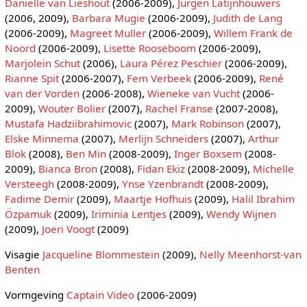
Daniëlle van Lieshout
(2006-2009),
Jurgen Latijnhouwers
(2006, 2009),
Barbara Mugie
(2006-2009),
Judith de Lang
(2006-2009),
Magreet Muller
(2006-2009),
Willem Frank de
Noord
(2006-2009),
Lisette Rooseboom
(2006-2009),
Marjolein Schut
(2006),
Laura Pérez Peschier
(2006-2009),
Rianne Spit
(2006-2007),
Fem Verbeek
(2006-2009),
René
van der Vorden
(2006-2008),
Wieneke van Vucht
(2006-
2009),
Wouter Bolier
(2007),
Rachel Franse
(2007-2008),
Mustafa Hadziibrahimovic
(2007),
Mark Robinson
(2007),
Elske Minnema
(2007),
Merlijn Schneiders
(2007),
Arthur
Blok
(2008),
Ben Min
(2008-2009),
Inger Boxsem
(2008-
2009),
Bianca Bron
(2008),
Fidan Ekiz
(2008-2009),
Michelle
Versteegh
(2008-2009),
Ynse Yzenbrandt
(2008-2009),
Fadime Demir
(2009),
Maartje Hofhuis
(2009),
Halil Ibrahim
Özpamuk
(2009),
Iriminia Lentjes
(2009),
Wendy Wijnen
(2009),
Joeri Voogt
(2009)
Visagie
Jacqueline Blommestein
(2009),
Nelly Meenhorst-van
Benten
Vormgeving
Captain Video
(2006-2009)