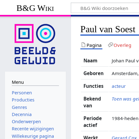
B&G Wiki
Paul van Soest
Pagina
Overleg
Naam
Johan Paul 
Geboren
Amsterdam, 
Menu
Functies
acteur
Personen
Bekend
Toen was ge
Producties
van
Genres
Decennia
Periode
1984-heden
Onderwerpen
actief
Recente wijzigingen
Willekeurige pagina
Werkt
Gerard Cox