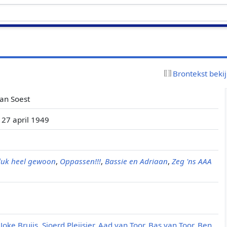
Brontekst beki
van Soest
27 april 1949
luk heel gewoon
,
Oppassen!!!
,
Bassie en Adriaan
,
Zeg 'ns AAA
,
Joke Bruijs
,
Sjoerd Pleijsier
,
Aad van Toor
,
Bas van Toor
,
Ben