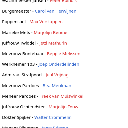
Wachtmeester Jansen -
Peter Bolhuis
Burgemeester -
Carol van Herwijnen
Poppenspel -
Max Verstappen
Marieke Mets -
Marjolijn Beumer
Juffrouw Twiddel -
Jetti Mathurin
Mevrouw Bontebaai -
Beppie Melissen
Werknemer 103 -
Joep Onderdelinden
Admiraal Strafpoort -
Juul Vrijdag
Mevrouw Pardoes -
Bea Meulman
Meneer Pardoes -
Freek van Muiswinkel
Juffrouw Ochtendster -
Marjolijn Touw
Dokter Spijker -
Walter Crommelin
Meneer Pijpetoon -
Joost Prinsen