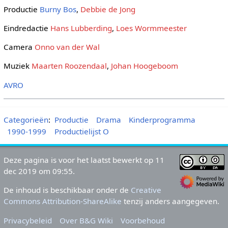
Productie
Burny Bos
,
Debbie de Jong
Eindredactie
Hans Lubberding
,
Loes Wormmeester
Camera
Onno van der Wal
Muziek
Maarten Roozendaal
,
Johan Hoogeboom
AVRO
Categorieën
:
Productie
Drama
Kinderprogramma
1990-1999
Productielijst O
Deze pagina is voor het laatst bewerkt op 11
dec 2019 om 09:55.
De inhoud is beschikbaar onder de
Creative
Commons Attribution-ShareAlike
tenzij anders aangegeven.
Privacybeleid
Over B&G Wiki
Voorbehoud