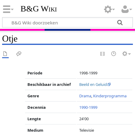
B&G Wiki
Otje
Periode
1998-1999
Beschikbaar in archief
Beeld en Geluid
Genre
Drama
,
Kinderprogramma
Decennia
1990-1999
Lengte
24'00
Medium
Televisie