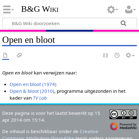
B&G Wiki
Open en bloot
Open en bloot
kan verwijzen naar:
Open en bloot (1974)
Open & bloot (2010)
, programma uitgezonden in het
kader van
TV Lab
Deze pagina is voor het laatst bewerkt op 15
apr 2014 om 15:14.
De inhoud is beschikbaar onder de
Creative
Commons Attribution-ShareAlike
tenzij anders aangegeven.