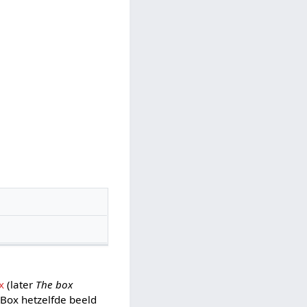
x
(later
The box
 Box hetzelfde beeld