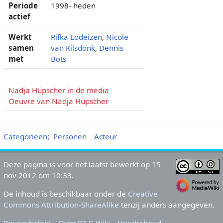
Periode
1998- heden
actief
Werkt
Rifka Lodeizen
,
Nicole
samen
van Kilsdonk
,
Dennis
met
Bots
Nadja Hüpscher in de media
Oeuvre van Nadja Hüpscher
Categorieën
:
Personen
Acteur
Deze pagina is voor het laatst bewerkt op 15
nov 2012 om 10:33.
De inhoud is beschikbaar onder de
Creative
Commons Attribution-ShareAlike
tenzij anders aangegeven.