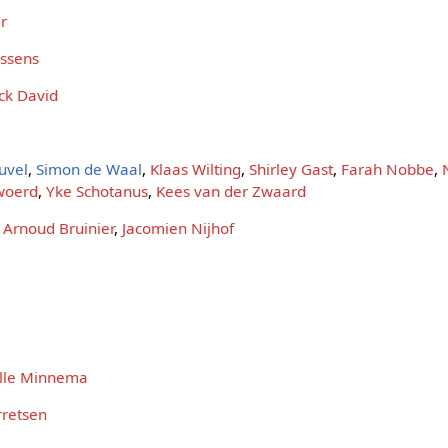
er
ossens
ck David
uvel
,
Simon de Waal
,
Klaas Wilting
,
Shirley Gast
,
Farah Nobbe
,
woerd
,
Yke Schotanus
,
Kees van der Zwaard
:
Arnoud Bruinier
,
Jacomien Nijhof
lle Minnema
rretsen