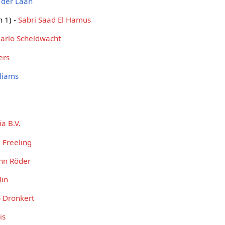
 der Laan
n 1) -
Sabri Saad El Hamus
arlo Scheldwacht
ers
lliams
a B.V.
 Freeling
hn Röder
in
p Dronkert
is