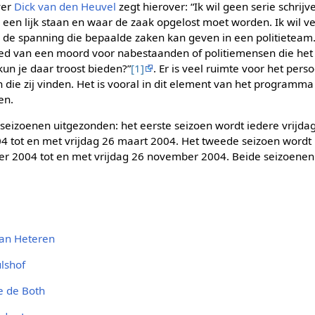
ver
Dick van den Heuvel
zegt hierover: “Ik wil geen serie schri
een lijk staan en waar de zaak opgelost moet worden. Ik wil v
n: de spanning die bepaalde zaken kan geven in een politieteam
eed van een moord voor nabestaanden of politiemensen die het
un je daar troost bieden?”
[1]
. Er is veel ruimte voor het per
ie zij vinden. Het is vooral in dit element van het programma d
en.
seizoenen uitgezonden: het eerste seizoen wordt iedere vrijd
004 tot en met vrijdag 26 maart 2004. Het tweede seizoen wordt
r 2004 tot en met vrijdag 26 november 2004. Beide seizoenen 
an Heteren
lshof
e de Both