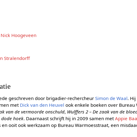
,
Nick Hoogeveen
n Stralendorff
atie
ede geschreven door brigadier-rechercheur
Simon de Waal
. Hij
samen met
Dick van den Heuvel
ook enkele boeken over Bureau 
zaak van de vermoorde onschuld
,
Wulffers 2 – De zaak van de blo
e dode hoek
. Daarnaast schrijft hij in 2009 samen met
Appie Baa
s en ooit ook werkzaam op Bureau Warmoesstraat, een misda