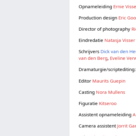
Opnameleiding
Ernie Viss
Production design
Eric Go
Director of photography
Ri
Eindredatie
Natasja Visser
Schrijvers
Dick van den He
van den Berg
,
Eveline Ver
Dramaturgie/scriptediting
Editor
Maurits Guepin
Casting
Nora Mullens
Figuratie
Kitseroo
Assistent opnameleiding
A
Camera assistent
Jorrit Ga