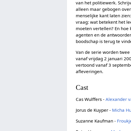
van het politiewerk. Schrij
alleen maar gebogen over 
menselijke kant laten zie
vraag: wat betekent het l
moeten vertellen? En hoe k
agenten en de antwoorden d
boodschap is terug te vind
Van de serie worden twee 
vanaf vrijdag 2 januari 2
vertoond vanaf 3 septembe
afleveringen.
Cast
Cas Wulffers -
Alexander v
Jorus de Kuyper -
Micha Hu
Suzanne Kaufman -
Froukj