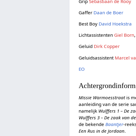
Grip
Sebastiaan de Rooy
Gaffer
Daan de Boer
Best Boy
David Hoekstra
Lichtassistenten
Giel Born
Geluid
Dirk Copper
Geluidsassistent
Marcel va
EO
Achtergrondinform
Missie Warmoesstraat
is m
aanleiding van de serie 
namelijk
Wulffers 1 – De 
Wulffers 3 – De zaak van d
de bekende
Baantjer
-reek
Een Rus in de Jordaan
.