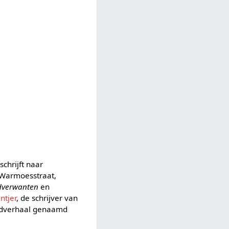
 schrijft naar
Warmoesstraat,
edverwanten
en
ntjer
, de schrijver van
adverhaal genaamd