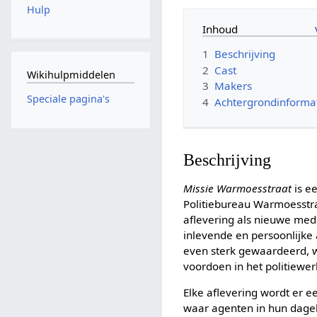
Hulp
Inhoud
1
Beschrijving
2
Cast
Wikihulpmiddelen
3
Makers
Speciale pagina's
4
Achtergrondinforma
Beschrijving
Missie Warmoesstraat
is e
Politiebureau Warmoesstra
aflevering als nieuwe med
inlevende en persoonlijke
even sterk gewaardeerd, w
voordoen in het politiewer
Elke aflevering wordt er e
waar agenten in hun dagel