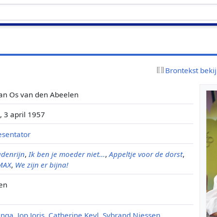
Brontekst beki
an Os van den Abeelen
 3 april 1957
esentator
udenrijn
,
Ik ben je moeder niet...
,
Appeltje voor de dorst
,
 MAX
,
We zijn er bijna!
en
enga
,
Jop Joris
,
Catherine Keyl
,
Sybrand Niessen