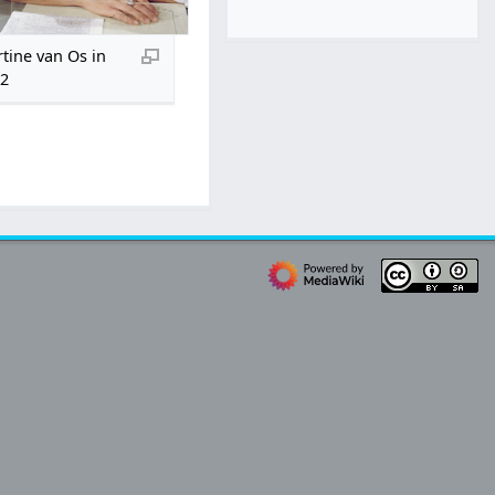
tine van Os in
2