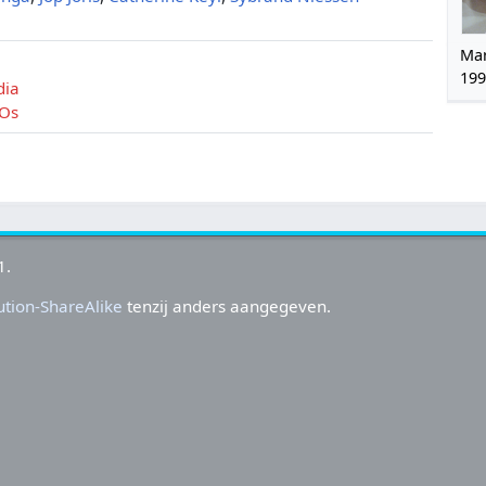
Mar
199
dia
 Os
1.
tion-ShareAlike
tenzij anders aangegeven.