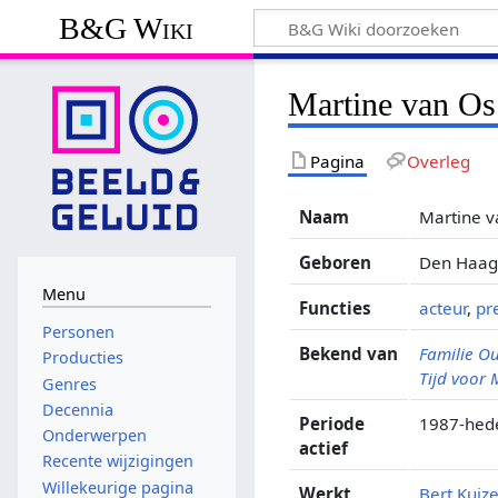
B&G Wiki
Martine van Os
Pagina
Overleg
Naam
Martine v
Geboren
Den Haag,
Menu
Functies
acteur
,
pr
Personen
Bekend van
Familie O
Producties
Tijd voor
Genres
Decennia
Periode
1987-hed
Onderwerpen
actief
Recente wijzigingen
Willekeurige pagina
Werkt
Bert Kuiz