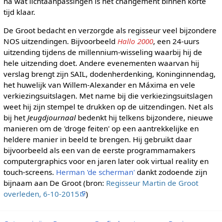
na wat lichtaanpassingen is het changement binnen korte
tijd klaar.
De Groot bedacht en verzorgde als regisseur veel bijzondere
NOS uitzendingen. Bijvoorbeeld
Hallo 2000
, een 24-uurs
uitzending tijdens de millennium-wisseling waarbij hij de
hele uitzending doet. Andere evenementen waarvan hij
verslag brengt zijn SAIL, dodenherdenking, Koninginnendag,
het huwelijk van Willem-Alexander en Máxima en vele
verkiezingsuitslagen. Met name bij die verkiezingsuitslagen
weet hij zijn stempel te drukken op de uitzendingen. Net als
bij het
Jeugdjournaal
bedenkt hij telkens bijzondere, nieuwe
manieren om de 'droge feiten' op een aantrekkelijke en
heldere manier in beeld te brengen. Hij gebruikt daar
bijvoorbeeld als een van de eerste programmamakers
computergraphics voor en jaren later ook virtual reality en
touch-screens.
Herman 'de scherman'
dankt zodoende zijn
bijnaam aan De Groot (bron:
Regisseur Martin de Groot
overleden, 6-10-2015
)