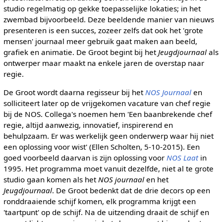
studio regelmatig op gekke toepasselijke lokaties; in het
zwembad bijvoorbeeld. Deze beeldende manier van nieuws
presenteren is een succes, zozeer zelfs dat ook het 'grote
mensen' journaal meer gebruik gaat maken aan beeld,
grafiek en animatie. De Groot begint bij het
Jeugdjournaal
als
ontwerper maar maakt na enkele jaren de overstap naar
regie.
De Groot wordt daarna regisseur bij het
NOS Journaal
en
solliciteert later op de vrijgekomen vacature van chef regie
bij de NOS. Collega's noemen hem 'Een baanbrekende chef
regie, altijd aanwezig, innovatief, inspirerend en
behulpzaam. Er was werkelijk geen onderwerp waar hij niet
een oplossing voor wist' (Ellen Scholten, 5-10-2015). Een
goed voorbeeld daarvan is zijn oplossing voor
NOS Laat
in
1995. Het programma moet vanuit dezelfde, niet al te grote
studio gaan komen als het
NOS journaal
en het
Jeugdjournaal
. De Groot bedenkt dat de drie decors op een
ronddraaiende schijf komen, elk programma krijgt een
'taartpunt' op de schijf. Na de uitzending draait de schijf en