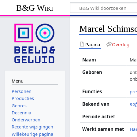
B&G Wiki
Marcel Schims
Pagina
Overleg
Naam
Ma
Geboren
on
on
Menu
Functies
pre
Personen
Producties
Bekend van
Kof
Genres
Decennia
Periode actief
Onderwerpen
Recente wijzigingen
Werkt samen met
Han
Willekeurige pagina