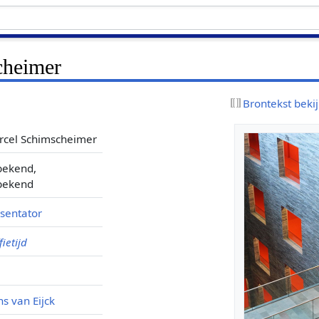
cheimer
Brontekst beki
rcel Schimscheimer
bekend,
bekend
sentator
fietijd
s van Eijck