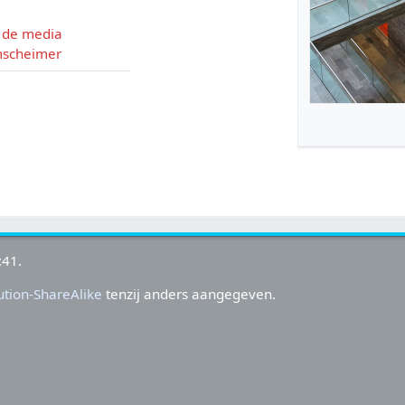
 de media
mscheimer
:41.
tion-ShareAlike
tenzij anders aangegeven.