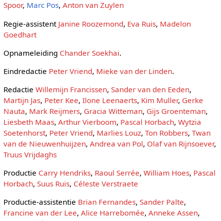
Spoor
,
Marc Pos
,
Anton van Zuylen
Regie-assistent
Janine Roozemond
,
Eva Ruis
,
Madelon
Goedhart
Opnameleiding
Chander Soekhai
.
Eindredactie
Peter Vriend
,
Mieke van der Linden
.
Redactie
Willemijn Francissen
,
Sander van den Eeden
,
Martijn Jas
,
Peter Kee
,
Ilone Leenaerts
,
Kim Muller
,
Gerke
Nauta
,
Mark Reijmers
,
Gracia Witteman
,
Gijs Groenteman
,
Liesbeth Maas
,
Arthur Vierboom
,
Pascal Horbach
,
Wytzia
Soetenhorst
,
Peter Vriend
,
Marlies Louz
,
Ton Robbers
,
Twan
van de Nieuwenhuijzen
,
Andrea van Pol
,
Olaf van Rijnsoever
,
Truus Vrijdaghs
Productie
Carry Hendriks
,
Raoul Serrée
,
William Hoes
,
Pascal
Horbach
,
Suus Ruis
,
Céleste Verstraete
Productie-assistentie
Brian Fernandes
,
Sander Palte
,
Francine van der Lee
,
Alice Harrebomée
,
Anneke Assen
,