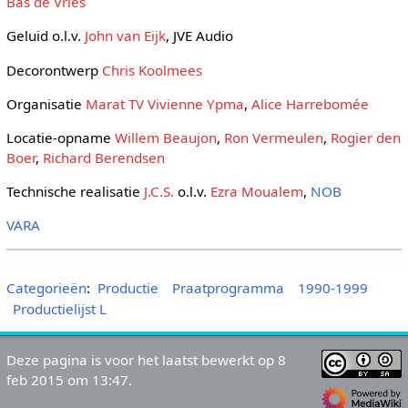
Bas de Vries
Geluid o.l.v.
John van Eijk
, JVE Audio
Decorontwerp
Chris Koolmees
Organisatie
Marat TV
Vivienne Ypma
,
Alice Harrebomée
Locatie-opname
Willem Beaujon
,
Ron Vermeulen
,
Rogier den
Boer
,
Richard Berendsen
Technische realisatie
J.C.S.
o.l.v.
Ezra Moualem
,
NOB
VARA
Categorieën
:
Productie
Praatprogramma
1990-1999
Productielijst L
Deze pagina is voor het laatst bewerkt op 8
feb 2015 om 13:47.