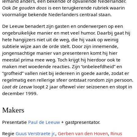
iemand anders, een bekende of opvallende Nederlander.
Ook
De gouden doos
is een terugkerende rubriek waarin
voormalige bekende Nederlanders centraal staan.
De Leeuw benadert zijn gasten en onderwerpen op een
ongebruikelijke manier en met veel humor. Daarbij gaat hij
hete hangijzers niet uit de weg, die hij vaak op weinig
subtiele wijze aan de orde stelt. Door zijn innemende,
jongensachtige manier van presenteren komt hij hier
meestal prima mee weg. Toch krijgt hij hierdoor ook te
maken met woedende reacties. Zijn “onbeleefdheid” en
“grofheid” vallen niet bij iedereen in goede aarde, zodat er
regelmatig een rellerige sfeer ontstaat rondom zijn persoon.
Laat de Leeuw
loopt 2 jaar oftewel vier seizoenen en stopt in
december 1999.
Makers
Presentatie
Paul de Leeuw
+ gastpresentator.
Regie
Guus Verstraete jr.
,
Gerben van den Hoven
,
Rinus