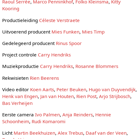
Raoul Serrée
,
Marco Penninkhof
,
Folko Kleinsma
,
Kitty
Kooring
Productieleiding
Céleste Verstraete
Uitvoerend producent
Mies Funken
,
Mies Timp
Gedelegeerd producent
Rinus Spoor
Project controle
Carry Hendriks
Muziekproductie
Carry Hendriks
,
Rosanne Blommers
Rekwisieten
Rien Beerens
Video editor
Koen Aarts
,
Peter Beuken
,
Hugo van Duyvendijk
,
Henk van Engen
,
Jan van Houten
,
Rien Post
,
Arjo Strijbosch
,
Bas Verheijen
Eerste camera
Ivo Palmen
,
Anja Reinders
,
Hennie
Schoonheim
,
Rudi Komaromi
Licht
Martin Beekhuizen
,
Alex Trebus
,
Daaf van der Veen
,