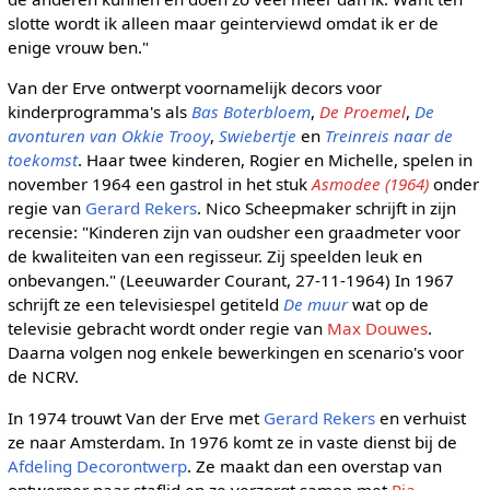
slotte wordt ik alleen maar geinterviewd omdat ik er de
enige vrouw ben."
Van der Erve ontwerpt voornamelijk decors voor
kinderprogramma's als
Bas Boterbloem
,
De Proemel
,
De
avonturen van Okkie Trooy
,
Swiebertje
en
Treinreis naar de
toekomst
. Haar twee kinderen, Rogier en Michelle, spelen in
november 1964 een gastrol in het stuk
Asmodee (1964)
onder
regie van
Gerard Rekers
. Nico Scheepmaker schrijft in zijn
recensie: "Kinderen zijn van oudsher een graadmeter voor
de kwaliteiten van een regisseur. Zij speelden leuk en
onbevangen." (Leeuwarder Courant, 27-11-1964) In 1967
schrijft ze een televisiespel getiteld
De muur
wat op de
televisie gebracht wordt onder regie van
Max Douwes
.
Daarna volgen nog enkele bewerkingen en scenario's voor
de NCRV.
In 1974 trouwt Van der Erve met
Gerard Rekers
en verhuist
ze naar Amsterdam. In 1976 komt ze in vaste dienst bij de
Afdeling Decorontwerp
. Ze maakt dan een overstap van
ontwerper naar staflid en ze verzorgt samen met
Ria