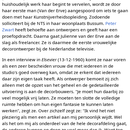
huishoudelijk werk haar begint te vervelen, wordt ze door
haar eerste man (Van der Erve) aangespoord om iets te gaan
doen met haar Kunstnijverheidsopleiding. Zodoende
solliciteert bij de NTS in haar woonplaats Bussum.
Peter
Zwart
heeft behoefte aan ontwerpers en geeft haar een
proefopdracht. Daarna gaat Julienne van der Erve aan de
slag als freelancer. Ze is daarmee de eerste vrouwelijke
decorontwerper bij de Nederlandse televisie.
In een interview in
Elsevier
(13-12-1960) komt ze naar voren
als een zeer bescheiden vrouw die met iedereen in de
studio's goed overweg kan, omdat ze erkent dat iedereen
daar zijn eigen taak heeft. Als ontwerper bemoeit zij zich
alleen met de opzet van het geheel en de gedetailleerde
uitvoering is aan de decorbouwers. "Je moet hun daarbij zo
veel mogelijk vrij laten. Ze moeten ten slotte de volledige
ruimte hebben om hun eigen fantasie te kunnen laten
werken", zegt ze. Over zichzelf zegt ze: "Ik vind het niet
plezierig als men een artikel aan mij persoonlijk wijdt. Wel
als het om mij als onderdeel van de hele decorafdeling gaat,
de anderen kunnen en doen zo veel meer dan ik. Want ten