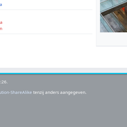
ia
ia
in
:26.
tion-ShareAlike
tenzij anders aangegeven.