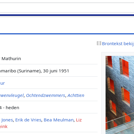
Brontekst beki
y Mathurin
amaribo (Suriname), 30 juni 1951
eur
uwenvleugel
,
Ochtendzwemmers
,
Achttien
4 - heden
 Jones
,
Erik de Vries
,
Bea Meulman
,
Liz
yink