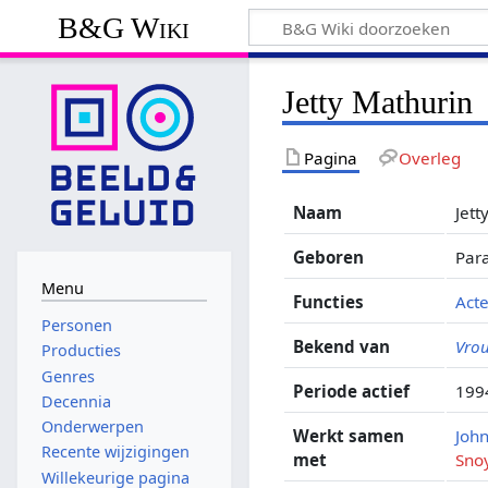
B&G Wiki
Jetty Mathurin
Pagina
Overleg
Naam
Jett
Geboren
Par
Menu
Functies
Act
Personen
Bekend van
Vro
Producties
Genres
Periode actief
199
Decennia
Onderwerpen
Werkt samen
John
Recente wijzigingen
met
Sno
Willekeurige pagina