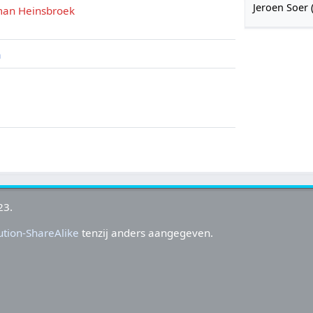
Jeroen Soer 
an Heinsbroek
a
23.
tion-ShareAlike
tenzij anders aangegeven.