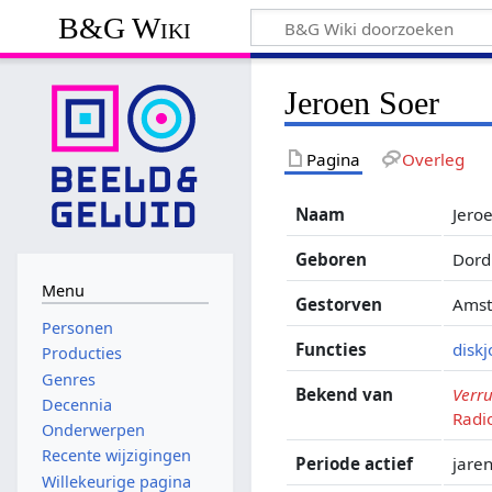
B&G Wiki
Jeroen Soer
Pagina
Overleg
Naam
Jero
Geboren
Dord
Menu
Gestorven
Amst
Personen
Functies
disk
Producties
Genres
Bekend van
Verru
Decennia
Radi
Onderwerpen
Recente wijzigingen
Periode actief
jare
Willekeurige pagina