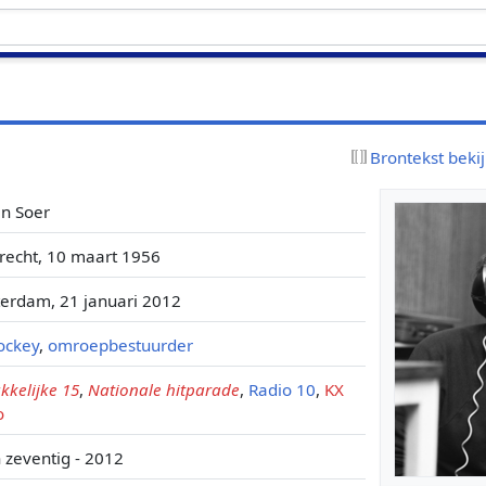
Brontekst beki
en Soer
recht, 10 maart 1956
erdam, 21 januari 2012
jockey
,
omroepbestuurder
kkelijke 15
,
Nationale hitparade
,
Radio 10
,
KX
o
n zeventig - 2012