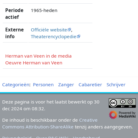
Periode
1965-heden
actief
Externe
Officiële website
,
info
Theaterencyclopedie
Herman van Veen in de media
Oeuvre Herman van Veen
Categorieën
:
Personen
Zanger
Cabaretier
Schrijver
Deze pagina is voor het laatst bewerkt op 30
dec 2024 om 08:32.
De inhoud is beschikbaar onder de
Creative
Commons Attribution-ShareAlike
tenzij anders aangegeven.