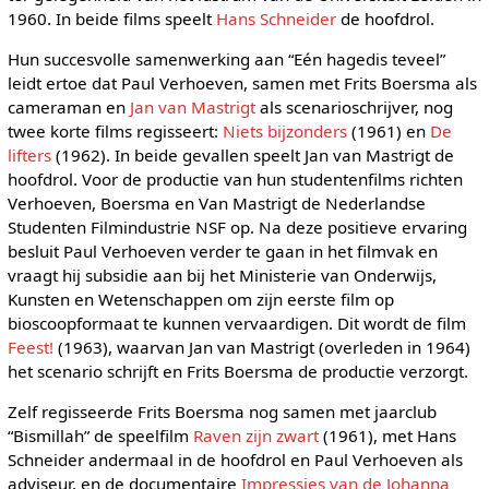
1960. In beide films speelt
Hans Schneider
de hoofdrol.
Hun succesvolle samenwerking aan “Eén hagedis teveel”
leidt ertoe dat Paul Verhoeven, samen met Frits Boersma als
cameraman en
Jan van Mastrigt
als scenarioschrijver, nog
twee korte films regisseert:
Niets bijzonders
(1961) en
De
lifters
(1962). In beide gevallen speelt Jan van Mastrigt de
hoofdrol. Voor de productie van hun studentenfilms richten
Verhoeven, Boersma en Van Mastrigt de Nederlandse
Studenten Filmindustrie NSF op. Na deze positieve ervaring
besluit Paul Verhoeven verder te gaan in het filmvak en
vraagt hij subsidie aan bij het Ministerie van Onderwijs,
Kunsten en Wetenschappen om zijn eerste film op
bioscoopformaat te kunnen vervaardigen. Dit wordt de film
Feest!
(1963), waarvan Jan van Mastrigt (overleden in 1964)
het scenario schrijft en Frits Boersma de productie verzorgt.
Zelf regisseerde Frits Boersma nog samen met jaarclub
“Bismillah” de speelfilm
Raven zijn zwart
(1961), met Hans
Schneider andermaal in de hoofdrol en Paul Verhoeven als
adviseur, en de documentaire
Impressies van de Johanna