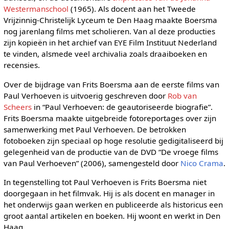
Westermanschool
(1965). Als docent aan het Tweede
Vrijzinnig-Christelijk Lyceum te Den Haag maakte Boersma
nog jarenlang films met scholieren. Van al deze producties
zijn kopieën in het archief van EYE Film Instituut Nederland
te vinden, alsmede veel archivalia zoals draaiboeken en
recensies.
Over de bijdrage van Frits Boersma aan de eerste films van
Paul Verhoeven is uitvoerig geschreven door
Rob van
Scheers
in “Paul Verhoeven: de geautoriseerde biografie”.
Frits Boersma maakte uitgebreide fotoreportages over zijn
samenwerking met Paul Verhoeven. De betrokken
fotoboeken zijn speciaal op hoge resolutie gedigitaliseerd bij
gelegenheid van de productie van de DVD “De vroege films
van Paul Verhoeven” (2006), samengesteld door
Nico Crama
.
In tegenstelling tot Paul Verhoeven is Frits Boersma niet
doorgegaan in het filmvak. Hij is als docent en manager in
het onderwijs gaan werken en publiceerde als historicus een
groot aantal artikelen en boeken. Hij woont en werkt in Den
Haag.