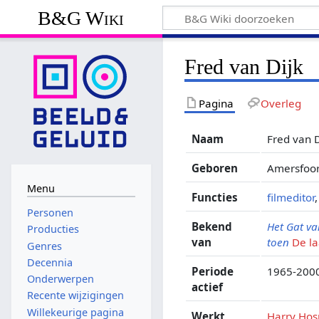
B&G Wiki
Fred van Dijk
Pagina
Overleg
Naam
Fred van D
Geboren
Amersfoor
Menu
Functies
filmeditor
Personen
Bekend
Het Gat v
Producties
van
toen
De l
Genres
Decennia
Periode
1965-200
Onderwerpen
actief
Recente wijzigingen
Willekeurige pagina
Werkt
Harry Ho