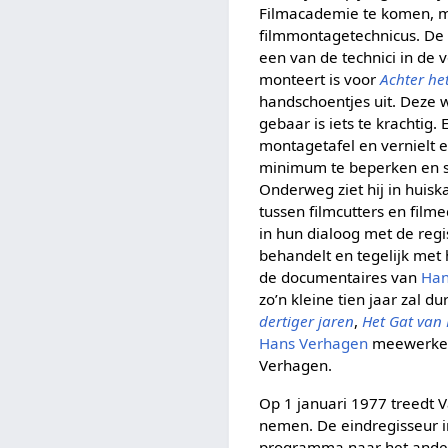
Filmacademie te komen, maa
filmmontagetechnicus. De 
een van de technici in de 
monteert is voor
Achter he
handschoentjes uit. Deze
gebaar is iets te krachtig
montagetafel en vernielt 
minimum te beperken en sne
Onderweg ziet hij in huiska
tussen filmcutters en film
in hun dialoog met de regi
behandelt en tegelijk met
de documentaires van
Han
zo’n kleine tien jaar zal d
dertiger jaren
,
Het Gat van
Hans Verhagen
meewerken.
Verhagen.
Op 1 januari 1977 treedt V
nemen. De eindregisseur i
programma naar het andere