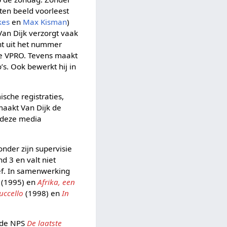
ten beeld voorleest
kes
en
Max Kisman
)
an Dijk verzorgt vaak
nt uit het nummer
 de VPRO. Tevens maakt
s. Ook bewerkt hij in
ische registraties,
aakt Van Dijk de
p deze media
nder zijn supervisie
d 3 en valt niet
ief. In samenwerking
(1995) en
Afrika, een
uccello
(1998) en
In
r de NPS
De laatste