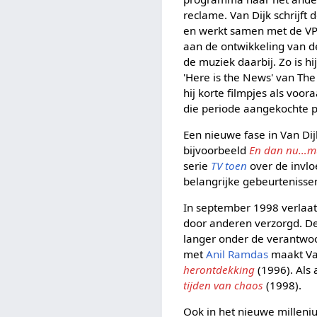
reclame. Van Dijk schrijft
en werkt samen met de V
aan de ontwikkeling van 
de muziek daarbij. Zo is 
'Here is the News' van The
hij korte filmpjes als vo
die periode aangekochte 
Een nieuwe fase in Van Dijk
bijvoorbeeld
En dan nu…m
serie
TV toen
over de invlo
belangrijke gebeurtenisse
In september 1998 verlaat 
door anderen verzorgd. De 
langer onder de verantwoor
met
Anil Ramdas
maakt Va
herontdekking
(1996). Als 
tijden van chaos
(1998).
Ook in het nieuwe milleni