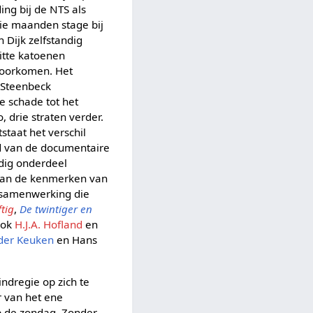
ing bij de NTS als
rie maanden stage bij
 Dijk zelfstandig
witte katoenen
voorkomen. Het
e Steenbeck
e schade tot het
 drie straten verder.
tstaat het verschil
oud van de documentaire
rdig onderdeel
 van de kenmerken van
n samenwerking die
ftig
,
De twintiger en
ook
H.J.A. Hofland
en
der Keuken
en Hans
ndregie op zich te
r van het ene
p de zondag. Zonder