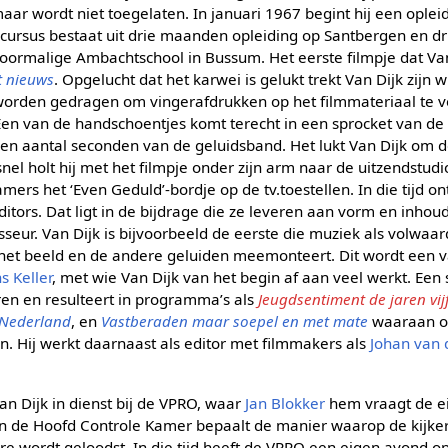
r wordt niet toegelaten. In januari 1967 begint hij een opleid
cursus bestaat uit drie maanden opleiding op Santbergen en d
voormalige Ambachtschool in Bussum. Het eerste filmpje dat Van
t nieuws
. Opgelucht dat het karwei is gelukt trekt Van Dijk zijn 
 worden gedragen om vingerafdrukken op het filmmateriaal te 
. Een van de handschoentjes komt terecht in een sprocket van d
een aantal seconden van de geluidsband. Het lukt Van Dijk om d
l holt hij met het filmpje onder zijn arm naar de uitzendstudio,
mers het ‘Even Geduld’-bordje op de tv.toestellen. In die tijd on
editors. Dat ligt in de bijdrage die ze leveren aan vorm en inh
sseur. Van Dijk is bijvoorbeeld de eerste die muziek als volwaa
 het beeld en de andere geluiden meemonteert. Dit wordt een
s Keller
, met wie Van Dijk van het begin af aan veel werkt. Ee
uren en resulteert in programma’s als
Jeugdsentiment de jaren vij
 Nederland
, en
Vastberaden maar soepel en met mate
waaraan 
 Hij werkt daarnaast als editor met filmmakers als
Johan van 
an Dijk in dienst bij de VPRO, waar
Jan Blokker
hem vraagt de ei
n de Hoofd Controle Kamer bepaalt de manier waarop de kijke
 wordt geloodst. In die tijd heeft de VPRO een eigen avond o