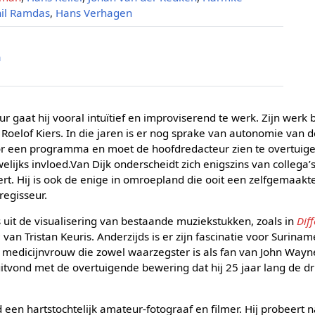
il Ramdas
,
Hans Verhagen
a
 gaat hij vooral intuïtief en improviserend te werk. Zijn werk b
Roelof Kiers. In die jaren is er nog sprake van autonomie va
oor een programma en moet de hoofdredacteur zien te overtuigen
welijks invloed.Van Dijk onderscheidt zich enigszins van collega’
eert. Hij is ook de enige in omroepland die ooit een zelfgemaak
regisseur.
s uit de visualisering van bestaande muziekstukken, zoals in
Dif
e
van Tristan Keuris. Anderzijds is er zijn fascinatie voor Surina
 medicijnvrouw die zowel waarzegster is als fan van John Wayn
uitvond met de overtuigende bewering dat hij 25 jaar lang de d
jd een hartstochtelijk amateur-fotograaf en filmer. Hij probeert na