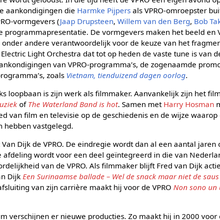
 de aankondigingen die
Harmke Pijpers
als VPRO-omroepster bui
PRO-vormgevers (
Jaap Drupsteen
,
Willem van den Berg
,
Bob Ta
de programmapresentatie. De vormgevers maken het beeld en V
hij onder andere verantwoordelijk voor de keuze van het fragme
 Electric Light Orchestra dat tot op heden de vaste tune is van
oraankondigingen van VPRO-programma’s, de zogenaamde promo’
programma’s, zoals
Vietnam, tienduizend dagen oorlog
.
s loopbaan is zijn werk als filmmaker. Aanvankelijk zijn het film
uziek
of
The Waterland Band is hot
. Samen met
Harry Hosman
m
ed van film en televisie op de geschiedenis en de wijze waaro
n hebben vastgelegd.
Van Dijk de VPRO. De eindregie wordt dan al een aantal jaren o
afdeling wordt voor een deel geïntegreerd in die van Nederlan
delijkheid van de VPRO. Als filmmaker blijft Fred van Dijk act
n Dijk
Een Surinaamse ballade – Wel de snack maar niet de saus
afsluiting van zijn carrière maakt hij voor de VPRO
Non sono un 
um verschijnen er nieuwe producties. Zo maakt hij in 2000 voo