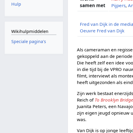
Hulp
samen met
Pijpers
,
An
Fred van Dijk in de medi
Oeuvre Fred van Dijk
Wikihulpmiddelen
Speciale pagina's
Als cameraman en regisseur
gekoppeld aan de periode 
Die heeft zelf een idee v
in die tijd bij de VPRO nau
filmt, interviewt als mont
heeft uitgezonden als eind
Zijn werk bestaat enerzijd
Reich of
To Brooklyn Bridg
Juanita Peters, een Navajo
zijn eigen jeugd opnieuw 
was.
Van Dijk is op jonge leefti