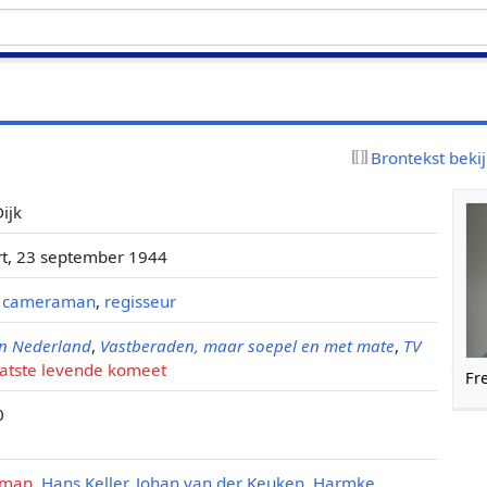
Brontekst beki
ijk
t, 23 september 1944
,
cameraman
,
regisseur
an Nederland
,
Vastberaden, maar soepel en met mate
,
TV
aatste levende komeet
Fr
0
sman
,
Hans Keller
,
Johan van der Keuken
,
Harmke