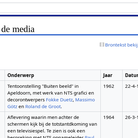
 de media
Brontekst beki
Onderwerp
Jaar
Datu
Tentoonstelling "Buiten beeld" in
1962
22-4-
Apeldoorn, met werk van NTS grafici en
decorontwerpers
Fokke Duetz
,
Massimo
Götz
en
Roland de Groot
.
Aflevering waarin men achter de
1964
26-3-
schermen kijk bij de totstantdkoming van
een televisiespel. Te zien is ook een
bespreking met NTS opnameleider
Paul