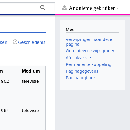
Anonieme gebruiker
Meer
Verwijzingen naar deze
jken
Geschiedenis
pagina
Gerelateerde wijzigingen
Afdrukversie
Permanente koppeling
m
Medium
Paginagegevens
Paginalogboek
1962
televisie
1964
televisie