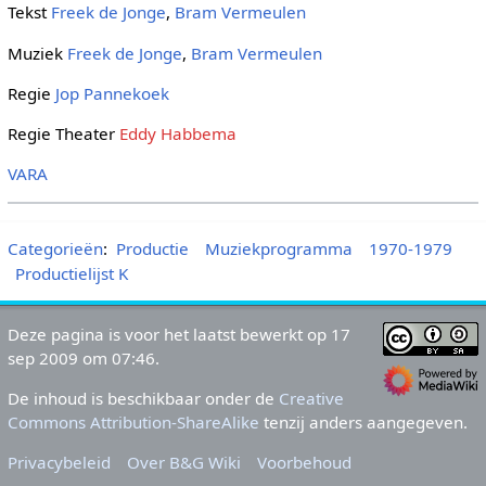
Tekst
Freek de Jonge
,
Bram Vermeulen
Muziek
Freek de Jonge
,
Bram Vermeulen
Regie
Jop Pannekoek
Regie Theater
Eddy Habbema
VARA
Categorieën
:
Productie
Muziekprogramma
1970-1979
Productielijst K
Deze pagina is voor het laatst bewerkt op 17
sep 2009 om 07:46.
De inhoud is beschikbaar onder de
Creative
Commons Attribution-ShareAlike
tenzij anders aangegeven.
Privacybeleid
Over B&G Wiki
Voorbehoud