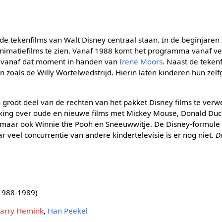
 tekenfilms van Walt Disney centraal staan. In de beginjaren z
imatiefilms te zien. Vanaf 1988 komt het programma vanaf vers
is vanaf dat moment in handen van
Irene Moors
. Naast de tekenf
n zoals de Willy Wortelwedstrijd. Hierin laten kinderen hun ze
 groot deel van de rechten van het pakket Disney films te ver
kking over oude en nieuwe films met Mickey Mouse, Donald Duc
 maar ook Winnie the Pooh en Sneeuwwitje. De Disney-formule bl
 veel concurrentie van andere kindertelevisie is er nog niet.
D
1988-1989)
arry Hemink
,
Han Peekel