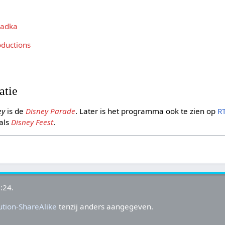
madka
oductions
atie
ey
is de
Disney Parade
. Later is het programma ook te zien op
R
als
Disney Feest
.
:24.
tion-ShareAlike
tenzij anders aangegeven.