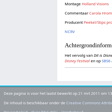
Montage
Holland Visions
Commentaar
Carola Hro
Producent
Peekel/Stips pr
NCRV
Achtergrondinform
Het vervolg van
Dit is Disn
Disney Festival
en op
SBS6
Deze pagina is voor het laatst bewerkt op 21 mrt 2011 om 13
De inhoud is beschikbaar onder de
Creative Commons Attribu
Privacybeleid
Over B&G Wiki
Voorbehoud