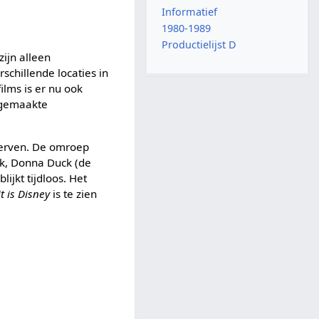
Informatief
1980-1989
Productielijst D
ijn alleen
chillende locaties in
ilms is er nu ook
lfgemaakte
werven. De omroep
k, Donna Duck (de
ijkt tijdloos. Het
it is Disney
is te zien