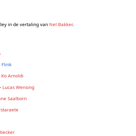
stley in de vertaling van
Nel Bakker
.
s
 Flink
-
Ko Arnoldi
 -
Lucas Wensing
ane Saalborn
staraete
-Riecker