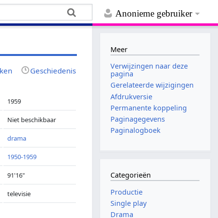
Anonieme gebruiker
Meer
Verwijzingen naar deze
jken
Geschiedenis
pagina
Gerelateerde wijzigingen
Afdrukversie
1959
Permanente koppeling
Paginagegevens
Niet beschikbaar
Paginalogboek
drama
1950-1959
Categorieën
91'16"
Productie
televisie
Single play
Drama