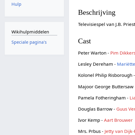
Hulp
Beschrijving
Televisiespel van J.B. Prie
Wikihulpmiddelen
Cast
Speciale pagina's
Peter Warton -
Pim Dikker
Lesley Dereham -
Mariëtte
Kolonel Philip Risborough 
Majoor George Buttersaw
Pamela Fotheringham -
Li
Douglas Barrow -
Guus Ver
Ivor Kemp -
Aart Brouwer
Mrs. Prbus -
Jetty van Dijk