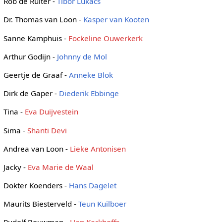
Rob de Ruiter -
Tibor Lukács
Dr. Thomas van Loon -
Kasper van Kooten
Sanne Kamphuis -
Fockeline Ouwerkerk
Arthur Godijn -
Johnny de Mol
Geertje de Graaf -
Anneke Blok
Dirk de Gaper -
Diederik Ebbinge
Tina -
Eva Duijvestein
Sima -
Shanti Devi
Andrea van Loon -
Lieke Antonisen
Jacky -
Eva Marie de Waal
Dokter Koenders -
Hans Dagelet
Maurits Biesterveld -
Teun Kuilboer