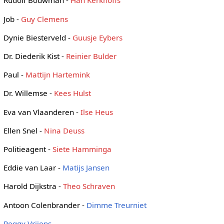
Rudolf Bouwman -
Han Kerkhoffs
Job -
Guy Clemens
Dynie Biesterveld -
Guusje Eybers
Dr. Diederik Kist -
Reinier Bulder
Paul -
Mattijn Hartemink
Dr. Willemse -
Kees Hulst
Eva van Vlaanderen -
Ilse Heus
Ellen Snel -
Nina Deuss
Politieagent -
Siete Hamminga
Eddie van Laar -
Matijs Jansen
Harold Dijkstra -
Theo Schraven
Antoon Colenbrander -
Dimme Treurniet
Peggy Vrijens