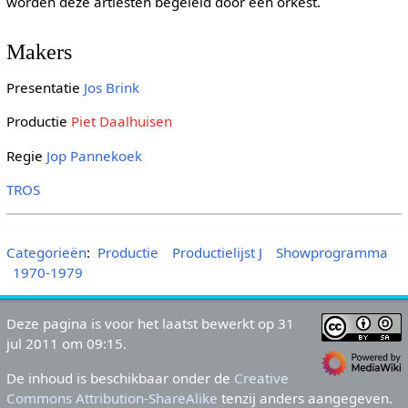
worden deze artiesten begeleid door een orkest.
Makers
Presentatie
Jos Brink
Productie
Piet Daalhuisen
Regie
Jop Pannekoek
TROS
Categorieën
:
Productie
Productielijst J
Showprogramma
1970-1979
Deze pagina is voor het laatst bewerkt op 31
jul 2011 om 09:15.
De inhoud is beschikbaar onder de
Creative
Commons Attribution-ShareAlike
tenzij anders aangegeven.