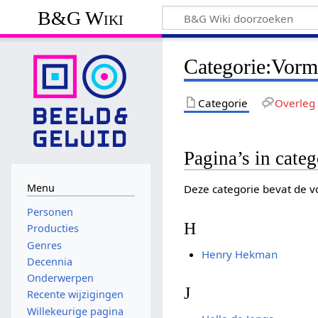
B&G Wiki
Categorie
:
Vorm
Categorie
Overleg
Pagina’s in cate
Menu
Deze categorie bevat de vo
Personen
H
Producties
Genres
Henry Hekman
Decennia
Onderwerpen
J
Recente wijzigingen
Willekeurige pagina