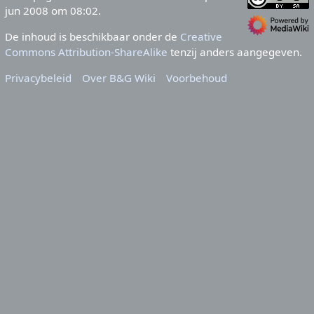
jun 2008 om 08:02.
De inhoud is beschikbaar onder de
Creative
Commons Attribution-ShareAlike
tenzij anders aangegeven.
Privacybeleid
Over B&G Wiki
Voorbehoud