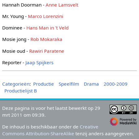
Hannah Doorman -
Anne Lamsvelt
Mr. Young -
Marco Lorenzini
Dominee -
Hans Man in 't Veld
Mosie jong -
Rob Mokaraka
Mosie oud -
Rawiri Paratene
Reporter -
Jaap Spijkers
Categorieën
:
Productie
Speelfilm
Drama
2000-2009
Productielijst B
Deze pagina is voor het laatst bewerkt op 29
mrt 2011 om 09:39.
De inhoud is beschikbaar onder de
Creative
Commons Attribution-ShareAlike
tenzij anders aangegeven.