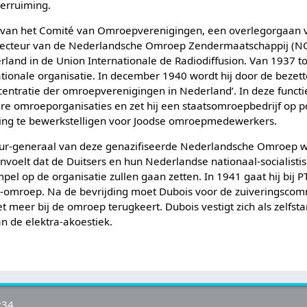
erruiming.
ter van het Comité van Omroepverenigingen, een overlegorgaan
directeur van de Nederlandsche Omroep Zendermaatschappij (
land in de Union Internationale de Radiodiffusion. Van 1937 tot 
ationale organisatie. In december 1940 wordt hij door de bezet
ntratie der omroepverenigingen in Nederland’. In deze functie
ere omroeporganisaties en zet hij een staatsomroepbedrijf op p
eling te bewerkstelligen voor Joodse omroepmedewerkers.
ur-generaal van deze genazifiseerde Nederlandsche Omroep wijs
anvoelt dat de Duitsers en hun Nederlandse nationaal-socialist
mpel op de organisatie zullen gaan zetten. In 1941 gaat hij bij 
io-omroep. Na de bevrijding moet Dubois voor de zuiveringscom
niet meer bij de omroep terugkeert. Dubois vestigt zich als zelf
n de elektra-akoestiek.
:34.