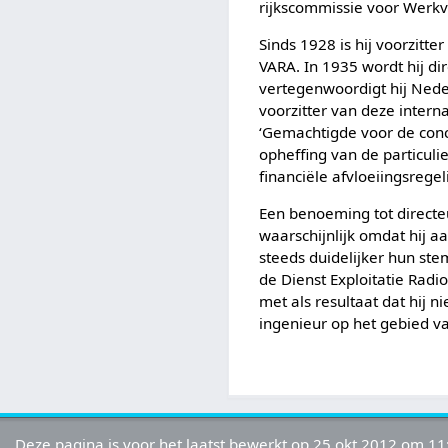
rijkscommissie voor Werkv
Sinds 1928 is hij voorzit
VARA. In 1935 wordt hij 
vertegenwoordigt hij Neder
voorzitter van deze intern
‘Gemachtigde voor de conce
opheffing van de particuli
financiële afvloeiingsreg
Een benoeming tot directe
waarschijnlijk omdat hij a
steeds duidelijker hun ste
de Dienst Exploitatie Rad
met als resultaat dat hij 
ingenieur op het gebied va
Deze pagina is voor het laatst bewerkt op 25 okt 2012 om 11