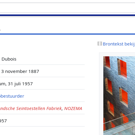
s
Brontekst beki
e Dubois
, 3 november 1887
um, 31 juli 1957
bestuurder
ndsche Seintoestellen Fabriek
,
NOZEMA
957