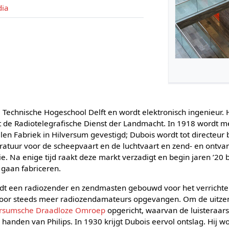
dia
Technische Hogeschool Delft en wordt elektronisch ingenieur. H
t de Radiotelegrafische Dienst der Landmacht. In 1918 wordt me
en Fabriek in Hilversum gevestigd; Dubois wordt tot directeur
atuur voor de scheepvaart en de luchtvaart en zend- en ontvan
nie. Na enige tijd raakt deze markt verzadigt en begin jaren ’20
 gaan fabriceren.
ordt een radiozender en zendmasten gebouwd voor het verricht
oor steeds meer radiozendamateurs opgevangen. Om de uitze
ersumsche Draadloze Omroep
opgericht, waarvan de luisteraar
n handen van Philips. In 1930 krijgt Dubois eervol ontslag. Hij w