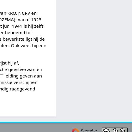
 van KRO, NCRV en
NOZEMA). Vanaf 1925
juni 1941 is hij zelfs
ter benoemd tot
 bewerkstelligt hij de
oten. Ook weet hij een
t hij af,
ische geestverwanten
PTT leiding geven aan
missie verschijnen
standig raadgevend