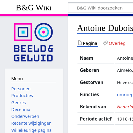
B&G Wiki
Antoine Duboi
Pagina
Overleg
Naam
Antoin
Geboren
Almelo
Menu
Gestorven
Hilvers
Personen
Functies
omroep
Producties
Genres
Bekend van
Nederla
Decennia
Onderwerpen
Periode actief
1918-1
Recente wijzigingen
Willekeurige pagina