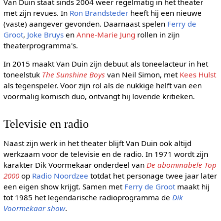
Van Duin staat sinds 2004 weer regelmatig in het theater
met zijn revues. In
Ron Brandsteder
heeft hij een nieuwe
(vaste) aangever gevonden. Daarnaast spelen
Ferry de
Groot
,
Joke Bruys
en
Anne-Marie Jung
rollen in zijn
theaterprogramma's.
In 2015 maakt Van Duin zijn debuut als toneelacteur in het
toneelstuk
The Sunshine Boys
van Neil Simon, met
Kees Hulst
als tegenspeler. Voor zijn rol als de nukkige helft van een
voormalig komisch duo, ontvangt hij lovende kritieken.
Televisie en radio
Naast zijn werk in het theater blijft Van Duin ook altijd
werkzaam voor de televisie en de radio. In 1971 wordt zijn
karakter Dik Voormekaar onderdeel van
De abominabele Top
2000
op
Radio Noordzee
totdat het personage twee jaar later
een eigen show krijgt. Samen met
Ferry de Groot
maakt hij
tot 1985 het legendarische radioprogramma de
Dik
Voormekaar show
.