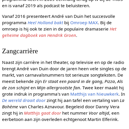
en is vanaf 2019 als podcast te beluisteren.
Vanaf 2016 presenteert André van Duin het succesvolle
programma
Heel Holland bakt
bij
Omroep MAX
. Bij de
omroep is hij ook te zien in de populaire dramaserie
Het
geheime dagboek van Hendrik Groen
.
Zangcarrière
Naast zijn carrière in het theater, op televisie en op de radio
brengt André van Duin door de jaren heen vele singles op de
markt, van carnavalsnummers tot serieuze songteksten. De
meest bekende zijn
Er staat een paard in de gang
,
Pizza
,
Als
de zon schijnt
en
Mijn allergrootste fan
. Twee keer maakt hij
grote indruk in programma's van
Matthijs van Nieuwkerk
. In
De wereld draait door
zingt hij aan tafel een vertaling van
La
Bohème
van Charles Aznavour. Begeleid door Danny Vera
zingt hij in
Matthijs gaat door
het nummer
Voor altijd
, een
eerbetoon aan zijn overleden echtgenoot Martin Elferink.