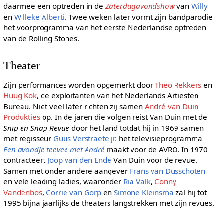
daarmee een optreden in de
Zaterdagavondshow
van
Willy
en
Willeke Alberti
. Twee weken later vormt zijn bandparodie
het voorprogramma van het eerste Nederlandse optreden
van de Rolling Stones.
Theater
Zijn performances worden opgemerkt door
Theo Rekkers
en
Huug Kok
, de exploitanten van het Nederlands Artiesten
Bureau. Niet veel later richten zij samen
André van Duin
Produkties
op. In de jaren die volgen reist Van Duin met de
Snip en Snap Revue
door het land totdat hij in 1969 samen
met regisseur
Guus Verstraete jr.
het televisieprogramma
Een avondje teevee met André
maakt voor de AVRO. In 1970
contracteert
Joop van den Ende
Van Duin voor de revue.
Samen met onder andere aangever
Frans van Dusschoten
en vele leading ladies, waaronder
Ria Valk
,
Conny
Vandenbos
,
Corrie van Gorp
en
Simone Kleinsma
zal hij tot
1995 bijna jaarlijks de theaters langstrekken met zijn revues.