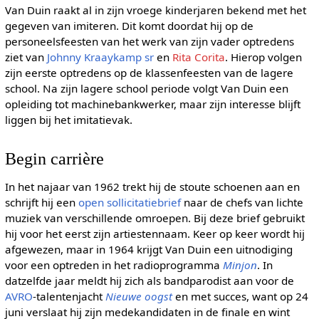
Van Duin raakt al in zijn vroege kinderjaren bekend met het
gegeven van imiteren. Dit komt doordat hij op de
personeelsfeesten van het werk van zijn vader optredens
ziet van
Johnny Kraaykamp sr
en
Rita Corita
. Hierop volgen
zijn eerste optredens op de klassenfeesten van de lagere
school. Na zijn lagere school periode volgt Van Duin een
opleiding tot machinebankwerker, maar zijn interesse blijft
liggen bij het imitatievak.
Begin carrière
In het najaar van 1962 trekt hij de stoute schoenen aan en
schrijft hij een
open sollicitatiebrief
naar de chefs van lichte
muziek van verschillende omroepen. Bij deze brief gebruikt
hij voor het eerst zijn artiestennaam. Keer op keer wordt hij
afgewezen, maar in 1964 krijgt Van Duin een uitnodiging
voor een optreden in het radioprogramma
Minjon
. In
datzelfde jaar meldt hij zich als bandparodist aan voor de
AVRO
-talentenjacht
Nieuwe oogst
en met succes, want op 24
juni verslaat hij zijn medekandidaten in de finale en wint