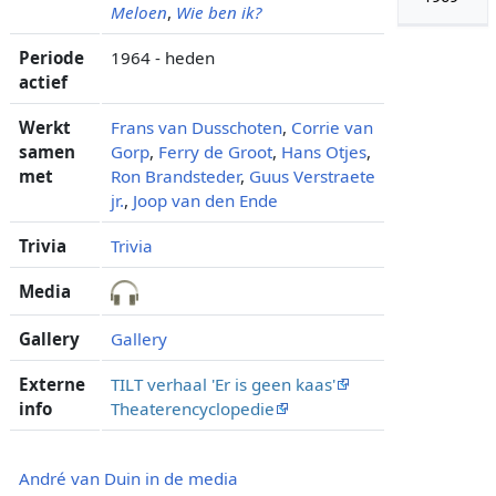
Meloen
,
Wie ben ik?
Periode
1964 - heden
actief
Werkt
Frans van Dusschoten
,
Corrie van
samen
Gorp
,
Ferry de Groot
,
Hans Otjes
,
met
Ron Brandsteder
,
Guus Verstraete
jr.
,
Joop van den Ende
Trivia
Trivia
Media
Gallery
Gallery
Externe
TILT verhaal 'Er is geen kaas'
info
Theaterencyclopedie
André van Duin in de media