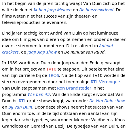
In het begin van de jaren tachtig waagt Van Duin zich op het
witte doek met
Ik ben Joep Meloen
en
De boezemvriend
. De
films weten niet het succes van zijn theater- en
televisieproducties te evenaren.
Eind jaren tachtig komt André van Duin op het lumineuze
idee om filmpjes van dieren op te nemen en onder de dieren
diverse stemmen te monteren. Dit resulteert in
Animal
crackers
, de
Jaap Aap show
en
De minuut van Ruud
.
In 1989 wordt Van Duin door Joop van den Ende gevraagd
om in het project van
TV10
te stappen. Dit betekent het eind
van zijn carrière bij de
TROS
. Na de flop van TV10 worden de
sterren overgenomen door het toenmalige
RTL Véronique
.
Van Duin stapt samen met
Ron Brandsteder
in het
programma
Wie ben ik?
. Van den Ende zorgt ervoor dat Van
Duin bij
RTL
grote shows krijgt, waaronder
De Van Duin show
en
Bij Van Duin
. Door deze shows neemt het succes van Van
Duin enorm toe. In deze tijd ontstaan een aantal van zijn
legendarische typetjes, waaronder Meneer Wijdbeens, Koos
Grandioos en Gerard van Bezij. De typetjes van Van Duin, en