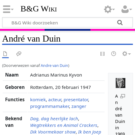
B&G Wiki
André van Duin
(Doorverwezen vanaf
Andre van Duin
)
Naam
Adrianus Marinus Kyvon
Geboren
Rotterdam, 20 februari 1947
A
Functies
komiek
,
acteur
,
presentator
,
n
programmamaker
,
zanger
dré
van
Bekend
Dag, dag heerlijke lach
,
Duin
van
Wegtrekkers en Animal Crackers
,
in
Dik Voormekaar show
,
Ik ben Joep
1969