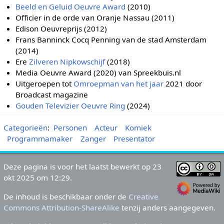
Beeld en Geluid Oeuvre Award
(2010)
Officier in de orde van Oranje Nassau (2011)
Edison Oeuvreprijs (2012)
Frans Banninck Cocq Penning van de stad Amsterdam
(2014)
Ere
Zilveren Nipkowschijf
(2018)
Media Oeuvre Award (2020) van Spreekbuis.nl
Uitgeroepen tot
Omroepman van het jaar
2021 door
Broadcast magazine
Gouden Televizier Oeuvre Ring
(2024)
Categorieën
:
Personen
Acteur
Komiek
Programmamaker
Zanger
Presentator
Deze pagina is voor het laatst bewerkt op 23
okt 2025 om 12:29.
De inhoud is beschikbaar onder de
Creative
Commons Attribution-ShareAlike
tenzij anders aangegeven.