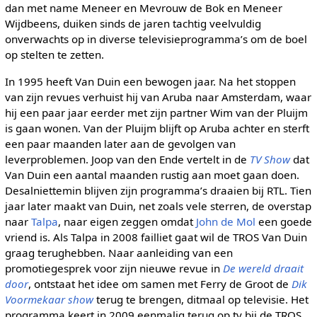
dan met name Meneer en Mevrouw de Bok en Meneer
Wijdbeens, duiken sinds de jaren tachtig veelvuldig
onverwachts op in diverse televisieprogramma’s om de boel
op stelten te zetten.
In 1995 heeft Van Duin een bewogen jaar. Na het stoppen
van zijn revues verhuist hij van Aruba naar Amsterdam, waar
hij een paar jaar eerder met zijn partner Wim van der Pluijm
is gaan wonen. Van der Pluijm blijft op Aruba achter en sterft
een paar maanden later aan de gevolgen van
leverproblemen. Joop van den Ende vertelt in de
TV Show
dat
Van Duin een aantal maanden rustig aan moet gaan doen.
Desalniettemin blijven zijn programma’s draaien bij RTL. Tien
jaar later maakt van Duin, net zoals vele sterren, de overstap
naar
Talpa
, naar eigen zeggen omdat
John de Mol
een goede
vriend is. Als Talpa in 2008 failliet gaat wil de TROS Van Duin
graag terughebben. Naar aanleiding van een
promotiegesprek voor zijn nieuwe revue in
De wereld draait
door
, ontstaat het idee om samen met Ferry de Groot de
Dik
Voormekaar show
terug te brengen, ditmaal op televisie. Het
programma keert in 2009 eenmalig terug op tv bij de TROS