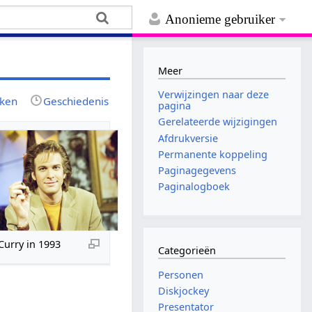
Anonieme gebruiker
Meer
Verwijzingen naar deze
jken
Geschiedenis
pagina
Gerelateerde wijzigingen
Afdrukversie
Permanente koppeling
Paginagegevens
Paginalogboek
urry in 1993
Categorieën
Personen
Diskjockey
Presentator