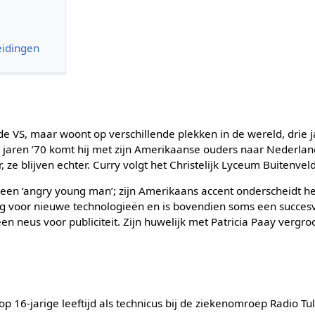
eidingen
de VS, maar woont op verschillende plekken in de wereld, drie 
in jaren ’70 komt hij met zijn Amerikaanse ouders naar Nederlan
, ze blijven echter. Curry volgt het Christelijk Lyceum Buitenveld
 een ‘angry young man’; zijn Amerikaans accent onderscheidt he
oog voor nieuwe technologieën en is bovendien soms een succesv
een neus voor publiciteit. Zijn huwelijk met Patricia Paay vergroot
op 16-jarige leeftijd als technicus bij de ziekenomroep Radio Tu