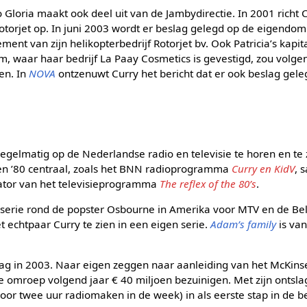
Gloria maakt ook deel uit van de Jambydirectie. In 2001 richt C
Rotorjet op. In juni 2003 wordt er beslag gelegd op de eigend
ment van zijn helikopterbedrijf Rotorjet bv. Ook Patricia’s kapi
m, waar haar bedrijf La Paay Cosmetics is gevestigd, zou volge
en. In
NOVA
ontzenuwt Curry het bericht dat er ook beslag gele
egelmatig op de Nederlandse radio en televisie te horen en te 
en ’80 centraal, zoals het BNN radioprogramma
Curry en KidV
, 
ator van het televisieprogramma
The reflex of the 80’s
.
tyserie rond de popster Osbourne in Amerika voor MTV en de Bel
et echtpaar Curry te zien in een eigen serie.
Adam’s family
is van
ag in 2003. Naar eigen zeggen naar aanleiding van het McKins
omroep volgend jaar € 40 miljoen bezuinigen. Met zijn ontslag 
 voor twee uur radiomaken in de week) in als eerste stap in de 