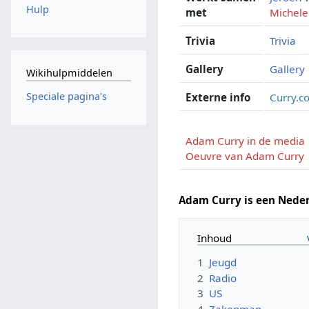
Hulp
met
Michele
Trivia
Trivia
Gallery
Gallery
Wikihulpmiddelen
Speciale pagina's
Externe info
Curry.c
Adam Curry in de media
Oeuvre van Adam Curry
Adam Curry is een Nede
Inhoud
1
Jeugd
2
Radio
3
US
4
Zakenman