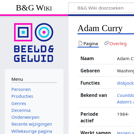
B&G Wiki
Adam Curry
Pagina
Overleg
Naam
Adam C
Geboren
Washing
Menu
Functies
diskjoc
Personen
Bekend van
Countd
Producties
Adam’s 
Genres
Decennia
Periode
1984-
Onderwerpen
actief
Recente wijzigingen
Willekeurige pagina
Werkt samen
Jeroen 