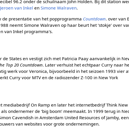
 Decibel 96.2 onder de schuilnaam John Holden. Bij dit station w
e
Jeroen van Inkel
en
Simone Walraven
.
y de presentatie van het popprogramma
Countdown
. over van 
 1988 neemt Simone Walraven op haar beurt het ‘stokje’ over va
en van Inkel programma's.
ar de States en vestigt zich met Patricia Paay aanvankelijk in N
he Top 20 Countdown
. Later verhuist het echtpaar Curry naar he
ig werk voor Veronica, bijvoorbeeld in het seizoen 1993 vier 
werkt Curry voor MTV en de radiozender Z-100 in New York
t mediabedrijf On Ramp en later het internetbedrijf Think New 
ij als ondernemer de ‘big boom’ meemaakt. In 1999 terug in N
imon Cavendish in Amsterdam United Resources of Jamby, een 
bouwers van websites voor grote ondernemingen.