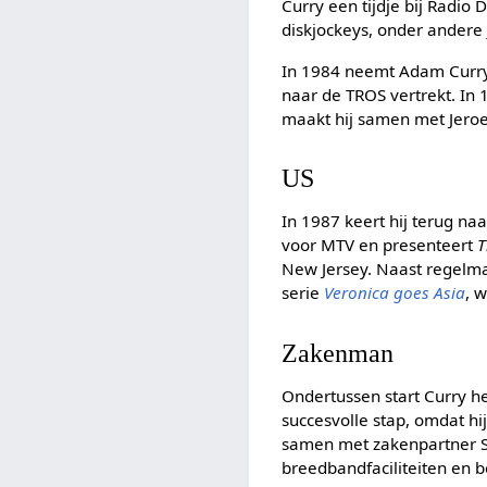
Curry een tijdje bij Radio
diskjockeys, onder ander
In 1984 neemt Adam Curr
naar de TROS vertrekt. In
maakt hij samen met Jero
US
In 1987 keert hij terug na
voor MTV en presenteert
T
New Jersey. Naast regelmat
serie
Veronica goes Asia
, 
Zakenman
Ondertussen start Curry he
succesvolle stap, omdat h
samen met zakenpartner S
breedbandfaciliteiten en 