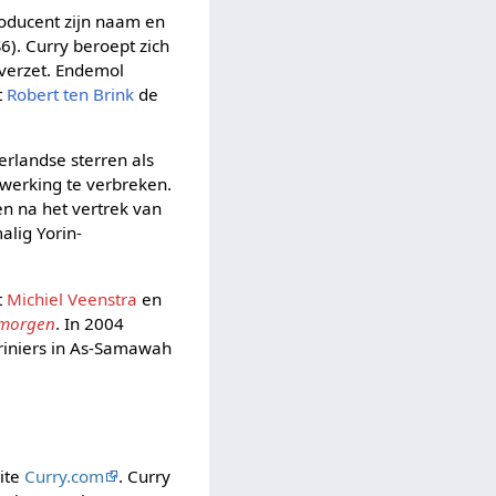
oducent zijn naam en
6). Curry beroept zich
 verzet. Endemol
t
Robert ten Brink
de
rlandse sterren als
werking te verbreken.
n na het vertrek van
alig Yorin-
t
Michiel Veenstra
en
emorgen
. In 2004
riniers in As-Samawah
ite
Curry.com
. Curry