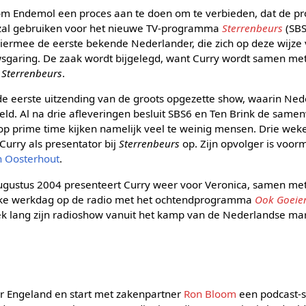
om Endemol een proces aan te doen om te verbieden, dat de pr
g zal gebruiken voor het nieuwe TV-programma
Sterrenbeurs
(SBS
s hiermee de eerste bekende Nederlander, die zich op deze wijze
uwsgaring. De zaak wordt bijgelegd, want Curry wordt samen me
n
Sterrenbeurs
.
e eerste uitzending van de groots opgezette show, waarin Nede
d. Al na drie afleveringen besluit SBS6 en Ten Brink de samen
p prime time kijken namelijk veel te weinig mensen. Drie weke
Curry als presentator bij
Sterrenbeurs
op. Zijn opvolger is voorm
 Oosterhout
.
ugustus 2004 presenteert Curry weer voor Veronica, samen me
elke werkdag op de radio met het ochtendprogramma
Ook Goei
k lang zijn radioshow vanuit het kamp van de Nederlandse ma
ar Engeland en start met zakenpartner
Ron Bloom
een podcast-s