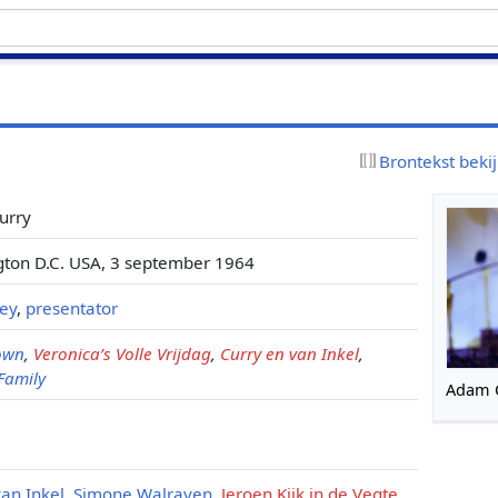
Brontekst beki
urry
ton D.C. USA, 3 september 1964
key
,
presentator
own
,
Veronica’s Volle Vrijdag
,
Curry en van Inkel
,
Family
Adam C
van Inkel
,
Simone Walraven
,
Jeroen Kijk in de Vegte
,