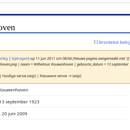
oven
Brontekst beki
erleg
|
bijdragen
)
op 11 jun 2011 om 08:04
(Nieuwe pagina aangemaakt met '{{
enhoven.png | naam = Wilhelmus Kouwenhoven | geboorte_datum = 13 september 
| Huidige versie (wijz) | Nieuwere versie → (wijz)
 Kouwenhoven
13 september 1923
 20 juni 2009