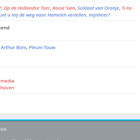
?
,
Op de Hollandse Toer
,
Rooie Sien
,
Soldaat van Oranje
,
Ti-ta-
unt u mij de weg naar Hamelen vertellen, mijnheer?
kend
,
Arthur Boni
,
Pleuni Touw
 media
nhoven
:04.