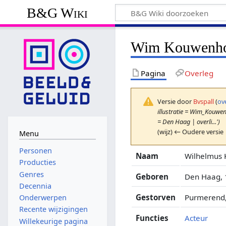
B&G Wiki
Wim Kouwenh
Pagina
Overleg
Versie door
Bvspall
(
ov
illustratie = Wim_Kouw
= Den Haag | overli...')
(wijz) ← Oudere versie 
Menu
Personen
Naam
Wilhelmus
Producties
Genres
Geboren
Den Haag, 
Decennia
Gestorven
Purmerend,
Onderwerpen
Recente wijzigingen
Functies
Acteur
Willekeurige pagina