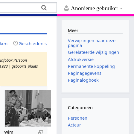
Anonieme gebruiker
Meer
Verwijzingen naar deze
jken
Geschiedenis
pagina
Gerelateerde wijzigingen
Afdrukversie
 Infobox Persoon |
1923 | geboorte_plaats
Permanente koppeling
Paginagegevens
Paginalogboek
Categorieën
Personen
Acteur
Wim