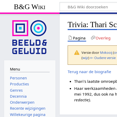
B&G Wiki
Trivia: Thari S
Pagina
Overleg
Versie door
Mvkooij
(
o
(
wijz
)
← Oudere versie
Menu
Terug naar de biografie
Personen
Thari's laatste omroep
Producties
Haar werkzaamheden al
Genres
mei 1992, dus ook na 
Decennia
redactie)
.
Onderwerpen
Recente wijzigingen
Willekeurige pagina