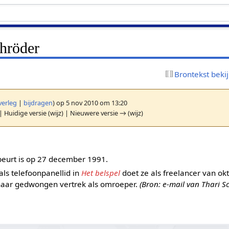
chröder
Brontekst beki
verleg
|
bijdragen
)
op 5 nov 2010 om 13:20
| Huidige versie (wijz) | Nieuwere versie → (wijz)
beurt is op 27 december 1991.
s telefoonpanellid in
Het belspel
doet ze als freelancer van ok
haar gedwongen vertrek als omroeper.
(Bron: e-mail van Thari 