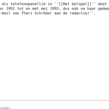
hröder
.