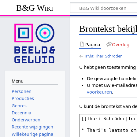
B&G Wiki
Brontekst bekij
Pagina
Overleg
←
Trivia: Thari Schröder
U hebt geen toestemming 
De gevraagde handelin
Menu
U moet uw e-mailadres 
Personen
voorkeuren
.
Producties
Genres
U kunt de brontekst van d
Decennia
Onderwerpen
Recente wijzigingen
Willekeurige pagina