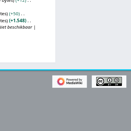
 bytes
+12
tes
+50
tes
+1.548
Niet beschikbaar |