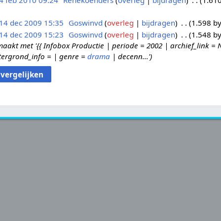
4 feb 2010 09:24
Renekoenders
overleg
bijdragen
1.610
14 dec 2009 15:35
Goswinvd
overleg
bijdragen
1.598 by
14 dec 2009 15:23
Goswinvd
overleg
bijdragen
1.548 by
kt met '{{ Infobox Productie | periode = 2002 | archief_link = 
ergrond_info = | genre =
drama
| decenn...'