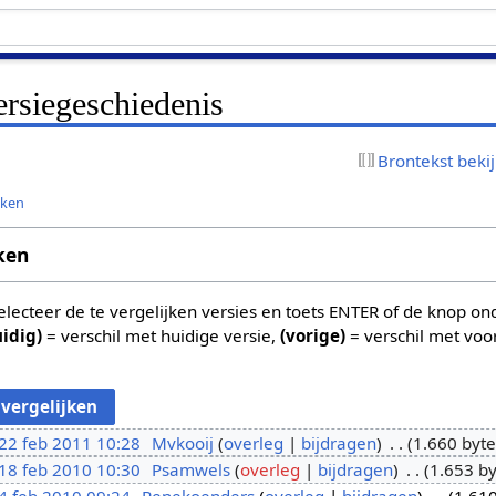
ersiegeschiedenis
Brontekst beki
jken
ken
 selecteer de te vergelijken versies en toets ENTER of de knop o
uidig)
= verschil met huidige versie,
(vorige)
= verschil met voo
22 feb 2011 10:28
Mvkooij
overleg
bijdragen
1.660 byte
18 feb 2010 10:30
Psamwels
overleg
bijdragen
1.653 by