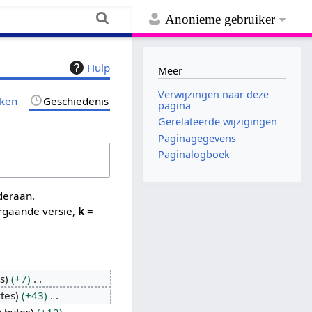
Anonieme gebruiker
Hulp
Meer
Verwijzingen naar deze
jken
Geschiedenis
pagina
Gerelateerde wijzigingen
Paginagegevens
Paginalogboek
nderaan.
rgaande versie,
k
=
s
+7
tes
+43