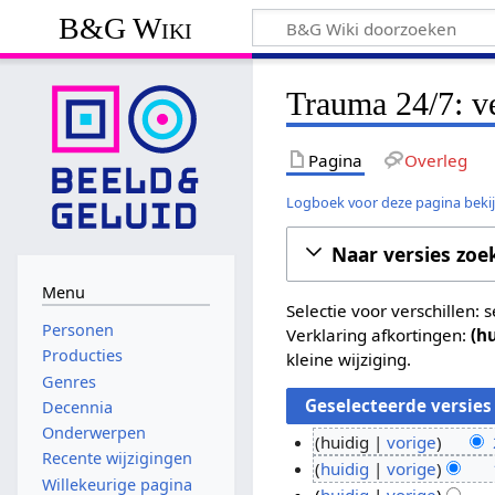
B&G Wiki
Trauma 24/7: v
Pagina
Overleg
Logboek voor deze pagina beki
Naar versies zoe
Menu
Selectie voor verschillen:
Personen
Verklaring afkortingen:
(h
Producties
kleine wijziging.
Genres
Decennia
Onderwerpen
huidig
vorige
Recente wijzigingen
G
2
huidig
vorige
Willekeurige pagina
e
G