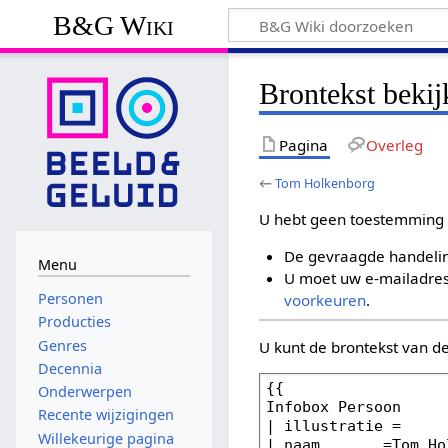
B&G Wiki
Brontekst beki
Pagina
Overleg
←
Tom Holkenborg
U hebt geen toestemming 
De gevraagde handelin
Menu
U moet uw e-mailadres 
Personen
voorkeuren
.
Producties
Genres
U kunt de brontekst van d
Decennia
Onderwerpen
Recente wijzigingen
Willekeurige pagina