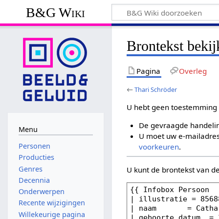
B&G Wiki
Brontekst bekij
Pagina
Overleg
←
Thari Schröder
U hebt geen toestemming 
De gevraagde handelin
Menu
U moet uw e-mailadres 
Personen
voorkeuren
.
Producties
Genres
U kunt de brontekst van d
Decennia
Onderwerpen
Recente wijzigingen
Willekeurige pagina