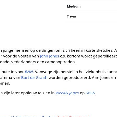
Medium
Trivia
 jonge mensen op de dingen om zich heen in korte sketches. 
 er voor de voeten van
John Jones
c.s. kortom wordt gepersifleer
kende Nederlanders een cameooptreden.
inute in voor
BNN
. Vanwege zijn herstel in het ziekenhuis kun
ogramma van
Bart de Graaff
worden geproduceerd. Aan Jones en
nemen.
 zijn later opnieuw te zien in
Weekly Jones
op
SBS6
.