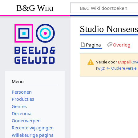
B&G Wiki
Studio Nonsen
Pagina
Overleg
Versie door
Bvspall
(
ov
(
wijz
)
← Oudere versie
Menu
Personen
Producties
Genres
Decennia
Onderwerpen
Recente wijzigingen
Willekeurige pagina