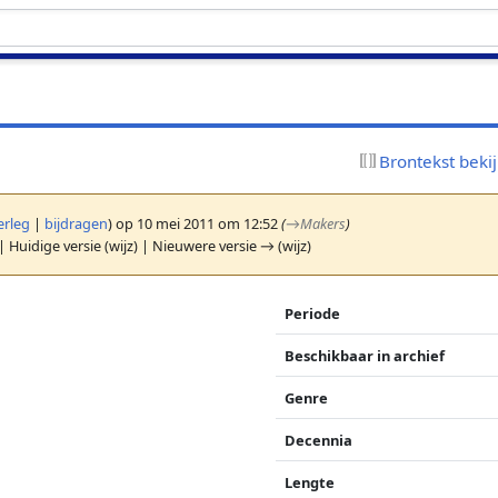
s
Brontekst beki
erleg
|
bijdragen
)
op 10 mei 2011 om 12:52
(
→
Makers
)
| Huidige versie (wijz) | Nieuwere versie → (wijz)
Periode
Beschikbaar in archief
Genre
Decennia
Lengte