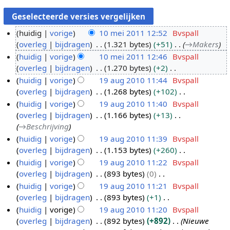
huidig
vorige
10 mei 2011 12:52
Bvspall
overleg
bijdragen
1.321 bytes
+51
→
Makers
1
huidig
vorige
10 mei 2011 12:46
Bvspall
0
overleg
bijdragen
1.270 bytes
+2
m
G
huidig
vorige
19 aug 2010 11:44
Bvspall
e
e
overleg
bijdragen
1.268 bytes
+102
i
1
e
G
huidig
vorige
19 aug 2010 11:40
Bvspall
2
9
n
e
overleg
bijdragen
1.166 bytes
+13
0
a
b
e
→
Beschrijving
1
u
e
n
huidig
vorige
19 aug 2010 11:39
Bvspall
1
g
w
b
overleg
bijdragen
1.153 bytes
+260
2
e
e
G
huidig
vorige
19 aug 2010 11:22
Bvspall
0
r
w
e
overleg
bijdragen
893 bytes
0
1
k
e
e
G
huidig
vorige
19 aug 2010 11:21
Bvspall
0
i
r
n
e
overleg
bijdragen
893 bytes
+1
n
k
b
e
G
huidig
vorige
19 aug 2010 11:20
Bvspall
g
i
e
n
e
overleg
bijdragen
892 bytes
+892
Nieuwe
s
n
w
b