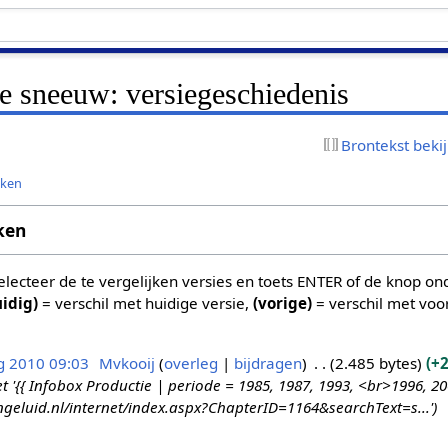
de sneeuw: versiegeschiedenis
Brontekst beki
jken
ken
 selecteer de te vergelijken versies en toets ENTER of de knop o
uidig)
= verschil met huidige versie,
(vorige)
= verschil met voo
g 2010 09:03
Mvkooij
overleg
bijdragen
2.485 bytes
+2
{{ Infobox Productie | periode = 1985, 1987, 1993, <br>1996, 200
ngeluid.nl/internet/index.aspx?ChapterID=1164&searchText=s...'