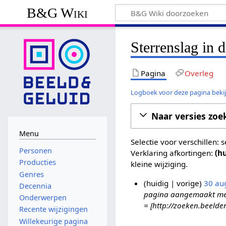
B&G Wiki
Sterrenslag in 
Pagina
Overleg
Logboek voor deze pagina beki
Naar versies zoe
Menu
Selectie voor verschillen:
Personen
Verklaring afkortingen:
(h
Producties
kleine wijziging.
Genres
huidig
vorige
30 au
Decennia
pagina aangemaakt met '
3
Onderwerpen
= [http://zoeken.beelde
0
Recente wijzigingen
a
Willekeurige pagina