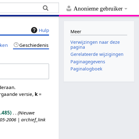
Anonieme gebruiker
Hulp
Meer
Verwijzingen naar deze
jken
Geschiedenis
pagina
Gerelateerde wijzigingen
Paginagegevens
Paginalogboek
nderaan.
rgaande versie,
k
=
.485
Nieuwe
5-2006 | archief_link