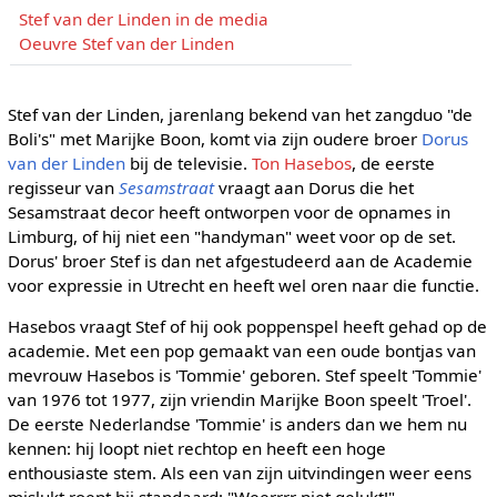
Stef van der Linden in de media
Oeuvre Stef van der Linden
Stef van der Linden, jarenlang bekend van het zangduo "de
Boli's" met Marijke Boon, komt via zijn oudere broer
Dorus
van der Linden
bij de televisie.
Ton Hasebos
, de eerste
regisseur van
Sesamstraat
vraagt aan Dorus die het
Sesamstraat decor heeft ontworpen voor de opnames in
Limburg, of hij niet een "handyman" weet voor op de set.
Dorus' broer Stef is dan net afgestudeerd aan de Academie
voor expressie in Utrecht en heeft wel oren naar die functie.
Hasebos vraagt Stef of hij ook poppenspel heeft gehad op de
academie. Met een pop gemaakt van een oude bontjas van
mevrouw Hasebos is 'Tommie' geboren. Stef speelt 'Tommie'
van 1976 tot 1977, zijn vriendin Marijke Boon speelt 'Troel'.
De eerste Nederlandse 'Tommie' is anders dan we hem nu
kennen: hij loopt niet rechtop en heeft een hoge
enthousiaste stem. Als een van zijn uitvindingen weer eens