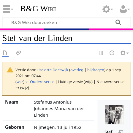
B&G Wiki
Stef van der Linden
Versie door
Liselotte Doeswijk
(
overleg
|
bijdragen
)
op 1 sep
2021 om 07:44
(
wijz
)
← Oudere versie
| Huidige versie (wijz) | Nieuwere versie
→ (wijz)
Naam
Stefanus Antonius
Johannes Maria van der
Linden
Geboren
Nijmegen, 13 juli 1952
Stef