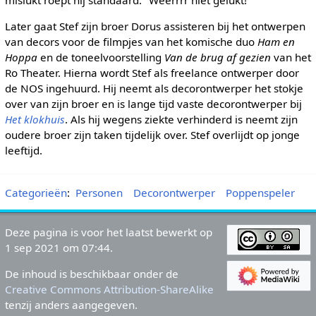
mislukt roept hij standaard: "Weerrrr niet gelukt!"
Later gaat Stef zijn broer Dorus assisteren bij het ontwerpen
van decors voor de filmpjes van het komische duo
Ham en
Hoppa
en de toneelvoorstelling
Van de brug af gezien
van het
Ro Theater. Hierna wordt Stef als freelance ontwerper door
de NOS ingehuurd. Hij neemt als decorontwerper het stokje
over van zijn broer en is lange tijd vaste decorontwerper bij
Het klokhuis
. Als hij wegens ziekte verhinderd is neemt zijn
oudere broer zijn taken tijdelijk over. Stef overlijdt op jonge
leeftijd.
Categorieën
:
Personen
Decorontwerper
Poppenspeler
Deze pagina is voor het laatst bewerkt op
1 sep 2021 om 07:44.
De inhoud is beschikbaar onder de
Creative Commons Attribution-ShareAlike
tenzij anders aangegeven.