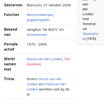
van
Gestorven
Blaricum, 27 oktober 2006
der
Linden
Functies
decorontwerper
,
met
poppenspeler
Tommie
uit
Bekend
zangduo "de Boli's" en
Sesamstra
van
Sesamstraat
at
(1976)
Periode
1970 - 2006
actief
Werkt
Dorus van der Linden
,
Ton
samen
Hasebos
met
Trivia
broers
Dorus van der
Linden
en
Fried van der
Linden
werkten ook bij de
tv