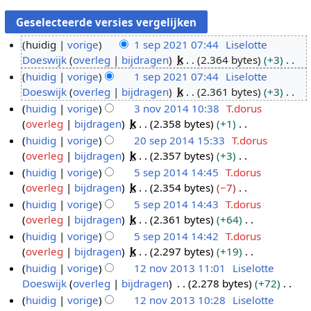
huidig
vorige
1 sep 2021 07:44
Liselotte
Doeswijk
overleg
bijdragen
k
2.364 bytes
+3
1
G
huidig
vorige
1 sep 2021 07:44
Liselotte
s
e
Doeswijk
overleg
bijdragen
k
2.361 bytes
+3
e
e
G
huidig
vorige
3 nov 2014 10:38
T.dorus
p
n
e
overleg
bijdragen
k
2.358 bytes
+1
2
3
b
e
G
huidig
vorige
20 sep 2014 15:33
T.dorus
0
n
e
n
e
overleg
bijdragen
k
2.357 bytes
+3
2
o
2
w
b
e
G
huidig
vorige
5 sep 2014 14:45
T.dorus
1
v
0
e
e
n
e
overleg
bijdragen
k
2.354 bytes
−7
2
s
5
r
w
b
e
G
huidig
vorige
5 sep 2014 14:43
T.dorus
0
e
s
k
e
e
n
e
overleg
bijdragen
k
2.361 bytes
+64
1
p
e
i
r
w
b
e
G
huidig
vorige
5 sep 2014 14:42
T.dorus
4
2
p
n
k
e
e
n
e
overleg
bijdragen
k
2.297 bytes
+19
0
2
g
i
r
w
b
e
G
huidig
vorige
12 nov 2013 11:01
Liselotte
1
0
s
n
k
e
e
n
e
Doeswijk
overleg
bijdragen
2.278 bytes
+72
4
1
1
s
g
i
r
w
b
e
G
huidig
vorige
12 nov 2013 10:28
Liselotte
4
2
a
s
n
k
e
e