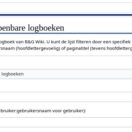
openbare logboeken
ogboek van B&G Wiki. U kunt de lijst filteren door een specifiek
rsnaam (hoofdlettergevoelig) of paginatitel (tevens hoofdletterg
e logboeken
bruiker:gebruikersnaam voor gebruiker):