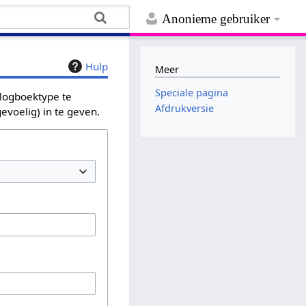
Anonieme gebruiker
Hulp
Meer
Speciale pagina
 logboektype te
Afdrukversie
evoelig) in te geven.