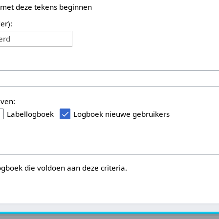
 met deze tekens beginnen
er):
erd
even:
Labellogboek
Logboek nieuwe gebruikers
logboek die voldoen aan deze criteria.