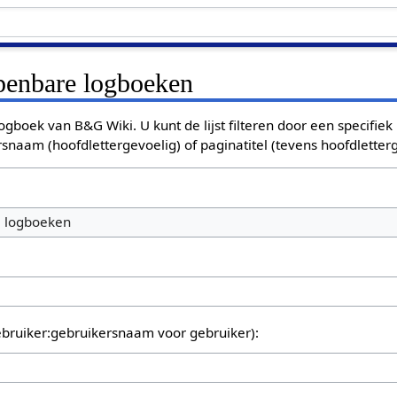
openbare logboeken
ogboek van B&G Wiki. U kunt de lijst filteren door een specifiek
rsnaam (hoofdlettergevoelig) of paginatitel (tevens hoofdletterg
e logboeken
bruiker:gebruikersnaam voor gebruiker):