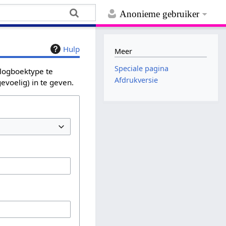
Anonieme gebruiker
Hulp
Meer
Speciale pagina
 logboektype te
Afdrukversie
evoelig) in te geven.