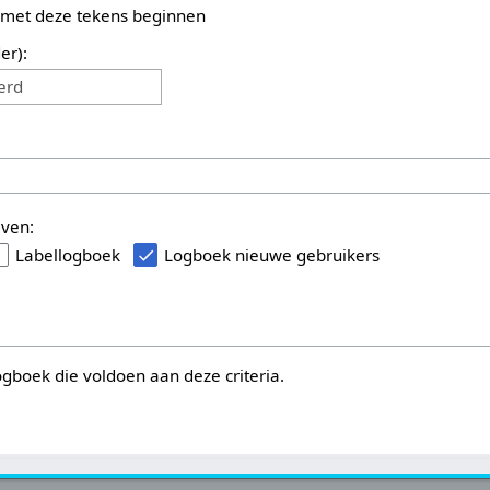
 met deze tekens beginnen
er):
erd
even:
Labellogboek
Logboek nieuwe gebruikers
logboek die voldoen aan deze criteria.