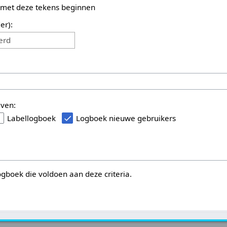
 met deze tekens beginnen
er):
erd
even:
Labellogboek
Logboek nieuwe gebruikers
logboek die voldoen aan deze criteria.