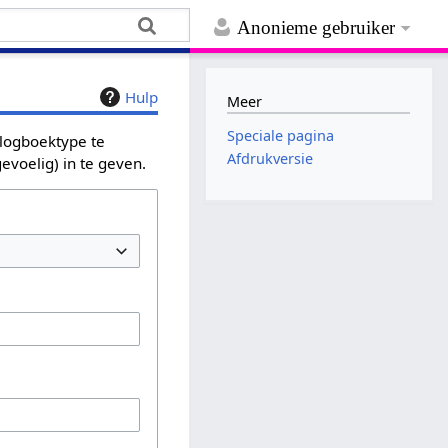
Anonieme gebruiker
Hulp
Meer
Speciale pagina
 logboektype te
Afdrukversie
evoelig) in te geven.