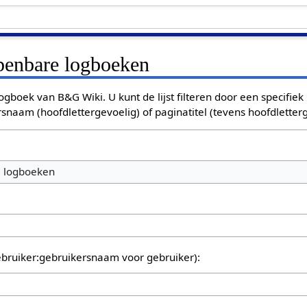
openbare logboeken
ogboek van B&G Wiki. U kunt de lijst filteren door een specifiek
rsnaam (hoofdlettergevoelig) of paginatitel (tevens hoofdletterg
e logboeken
bruiker:gebruikersnaam voor gebruiker):