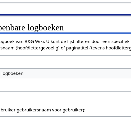
openbare logboeken
ogboek van B&G Wiki. U kunt de lijst filteren door een specifiek
rsnaam (hoofdlettergevoelig) of paginatitel (tevens hoofdletterg
e logboeken
bruiker:gebruikersnaam voor gebruiker):