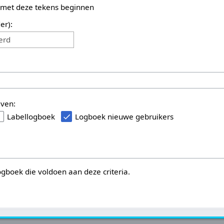
 met deze tekens beginnen
er):
erd
even:
Labellogboek
Logboek nieuwe gebruikers
logboek die voldoen aan deze criteria.