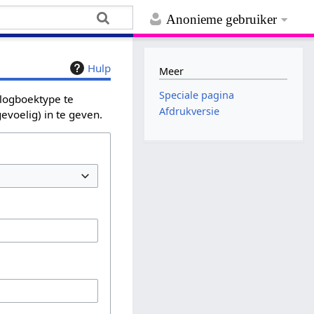
Anonieme gebruiker
Hulp
Meer
Speciale pagina
 logboektype te
Afdrukversie
evoelig) in te geven.