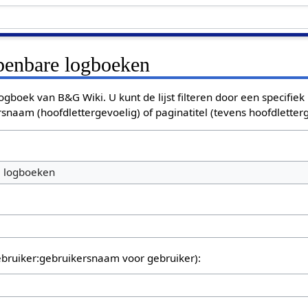
openbare logboeken
ogboek van B&G Wiki. U kunt de lijst filteren door een specifiek
rsnaam (hoofdlettergevoelig) of paginatitel (tevens hoofdletterg
e logboeken
bruiker:gebruikersnaam voor gebruiker):