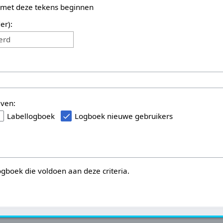
 met deze tekens beginnen
er):
erd
even:
Labellogboek
Logboek nieuwe gebruikers
logboek die voldoen aan deze criteria.