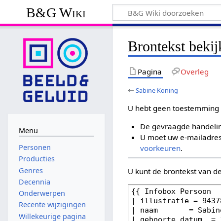
B&G Wiki
Brontekst beki
Pagina
Overleg
←
Sabine Koning
U hebt geen toestemming 
De gevraagde handelin
Menu
U moet uw e-mailadres 
Personen
voorkeuren
.
Producties
Genres
U kunt de brontekst van d
Decennia
Onderwerpen
Recente wijzigingen
Willekeurige pagina