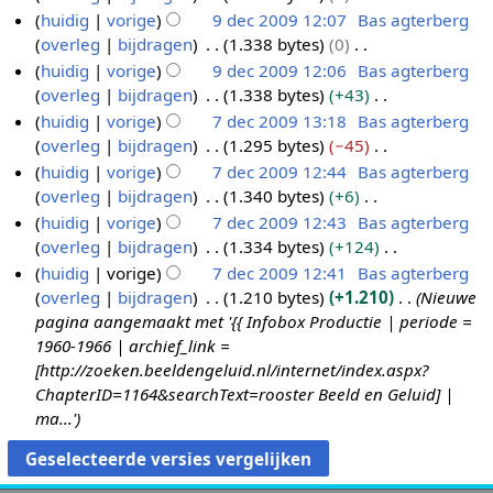
s
g
i
r
w
b
e
G
huidig
vorige
9 dec 2009 12:07
Bas agterberg
0
a
s
n
k
e
e
n
e
overleg
bijdragen
1.338 bytes
0
0
m
s
g
i
r
w
b
e
G
huidig
vorige
9 dec 2009 12:06
Bas agterberg
9
e
a
s
n
k
e
e
n
e
overleg
bijdragen
1.338 bytes
+43
n
m
s
g
i
r
w
b
e
G
huidig
vorige
7 dec 2009 13:18
Bas agterberg
v
e
a
s
n
k
e
e
n
e
overleg
bijdragen
1.295 bytes
−45
a
7
n
m
s
g
i
r
w
b
e
G
t
huidig
vorige
7 dec 2009 12:44
Bas agterberg
d
v
e
a
s
n
k
e
e
n
e
t
overleg
bijdragen
1.340 bytes
+6
a
e
n
m
s
g
i
r
w
b
e
i
G
t
huidig
vorige
7 dec 2009 12:43
Bas agterberg
c
v
e
a
s
n
k
e
e
n
n
e
t
overleg
bijdragen
1.334 bytes
+124
a
2
n
m
s
g
i
r
w
b
g
e
i
G
t
huidig
vorige
7 dec 2009 12:41
Bas agterberg
0
v
e
a
s
n
k
e
e
n
n
e
t
overleg
bijdragen
1.210 bytes
+1.210
Nieuwe
a
0
n
m
s
g
i
r
w
b
g
e
i
pagina aangemaakt met '{{ Infobox Productie | periode =
t
9
v
e
a
s
n
k
e
e
n
n
1960-1966 | archief_link =
t
a
n
m
s
g
i
r
w
b
g
[http://zoeken.beeldengeluid.nl/internet/index.aspx?
i
t
v
e
a
s
n
k
e
e
ChapterID=1164&searchText=rooster Beeld en Geluid] |
n
t
a
n
m
s
g
i
r
w
ma...'
g
i
t
v
e
a
s
n
k
e
n
t
a
n
m
s
g
i
r
g
i
t
v
e
a
s
n
k