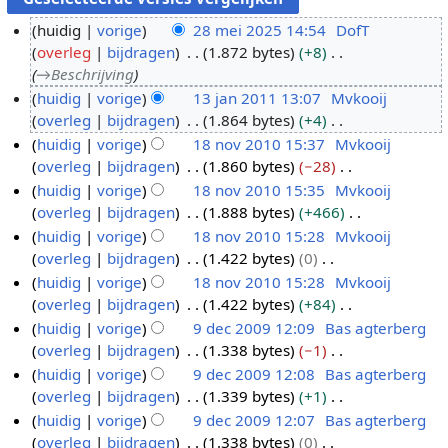
huidig
vorige
28 mei 2025 14:54
DofT
overleg
bijdragen
1.872 bytes
+8
2
→
Beschrijving
8
huidig
vorige
13 jan 2011 13:07
Mvkooij
m
overleg
bijdragen
1.864 bytes
+4
1
e
G
huidig
vorige
18 nov 2010 15:37
Mvkooij
3
i
e
overleg
bijdragen
1.860 bytes
−28
j
1
2
e
G
huidig
vorige
18 nov 2010 15:35
Mvkooij
a
8
0
n
e
overleg
bijdragen
1.888 bytes
+466
n
n
2
b
e
G
huidig
vorige
18 nov 2010 15:28
Mvkooij
2
o
5
e
n
e
overleg
bijdragen
1.422 bytes
0
0
v
w
b
e
G
huidig
vorige
18 nov 2010 15:28
Mvkooij
1
2
e
e
n
e
overleg
bijdragen
1.422 bytes
+84
1
0
r
w
b
e
G
huidig
vorige
9 dec 2009 12:09
Bas agterberg
1
k
e
e
n
e
overleg
bijdragen
1.338 bytes
−1
0
9
i
r
w
b
e
G
huidig
vorige
9 dec 2009 12:08
Bas agterberg
d
n
k
e
e
n
e
overleg
bijdragen
1.339 bytes
+1
e
g
i
r
w
b
e
G
huidig
vorige
9 dec 2009 12:07
Bas agterberg
c
s
n
k
e
e
n
e
overleg
bijdragen
1.338 bytes
0
2