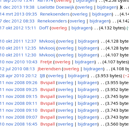
1 sep 2016 13:41
RB1974
overleg
bijdragen
4.258 bytes
1 dec 2013 19:38
Liselotte Doeswijk
overleg
bijdragen
k
14 mrt 2013 09:35
Renekoenders
overleg
bijdragen
4.1
7 dec 2012 08:33
Renekoenders
overleg
bijdragen
4.14
17 okt 2012 15:11
DofT
overleg
bijdragen
4.132 bytes
10 okt 2011 12:37
Mvkooij
overleg
bijdragen
4.128 byte
10 okt 2011 12:35
Mvkooij
overleg
bijdragen
4.128 byte
10 okt 2011 12:30
Mvkooij
overleg
bijdragen
4.107 byte
10 nov 2010 10:43
Fretje
overleg
bijdragen
4.107 bytes
12 jul 2010 08:13
Jberendsen
overleg
bijdragen
4.108 b
28 apr 2010 20:12
IJB
overleg
bijdragen
3.953 bytes
−
11 nov 2008 09:26
Bvspall
overleg
bijdragen
3.955 byte
11 nov 2008 09:25
Bvspall
overleg
bijdragen
3.952 byte
11 nov 2008 09:15
Bvspall
overleg
bijdragen
3.745 byte
11 nov 2008 09:11
Bvspall
overleg
bijdragen
3.745 byte
11 nov 2008 09:10
Bvspall
overleg
bijdragen
3.743 byte
11 nov 2008 09:07
Bvspall
overleg
bijdragen
3.743 byte
10 nov 2008 16:45
Bvspall
overleg
bijdragen
3.560 byte