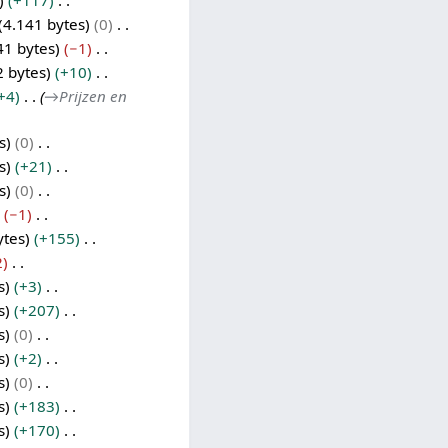
+117
4.141 bytes
0
41 bytes
−1
2 bytes
+10
+4
→
Prijzen en
s
0
s
+21
s
0
−1
ytes
+155
2
s
+3
s
+207
s
0
s
+2
s
0
s
+183
s
+170