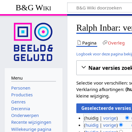
B&G Wiki
Ralph Inbar: ve
Pagina
Overleg
Logboek voor deze pagina beki
Naar versies zoe
Menu
Selectie voor verschillen:
Personen
Verklaring afkortingen:
(h
Producties
kleine wijziging.
Genres
Decennia
Onderwerpen
huidig
vorige
Recente wijzigingen
G
6
huidig
vorige
Willekeurige pagina
e
G