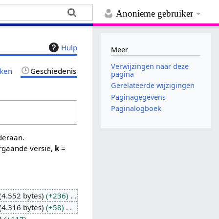
Anonieme gebruiker
Hulp
Meer
Verwijzingen naar deze
jken
Geschiedenis
pagina
Gerelateerde wijzigingen
Paginagegevens
Paginalogboek
nderaan.
rgaande versie,
k
=
4.552 bytes
+236
4.316 bytes
+58