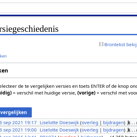
rsiegeschiedenis
Brontekst beki
jken
ken
 selecteer de te vergelijken versies en toets ENTER of de knop o
uidig)
= verschil met huidige versie,
(vorige)
= verschil met voo
6 sep 2021 19:17
Liselotte Doeswijk
overleg
bijdragen
k
6 sep 2021 19:00
Liselotte Doeswijk
overleg
bijdragen
k